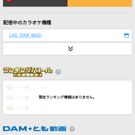
[生音]十戒(1984)
中森明菜
配信中のカラオケ機種
Yankeee
Aooo
LIVE DAM WAO!
青と夏
Mrs. GREEN APPLE
君の中で踊りたい
B'z
----
----
1
点
ループ&ループ
----
----
2
点
ASIAN KUNG-FU GENERATION
----
----
3
点
BRAIN
Kanaria