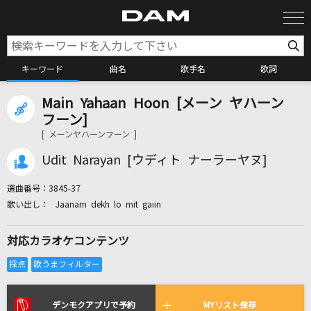
キーワード
曲名
歌手名
歌詞
Main Yahaan Hoon [メーン ヤハーン
カラオケ検索
フーン]
[ メーンヤハーンフーン ]
カラオケ店舗検索
Udit Narayan [ウディト ナーラーヤヌ]
選曲番号：
3845-37
カラオケリクエスト
Jaanam dekh lo mit gaiin
対応カラオケコンテンツ
全国りれき
リアルタイムで歌われている曲の一覧
デンモクアプリで予約
MYリスト保存