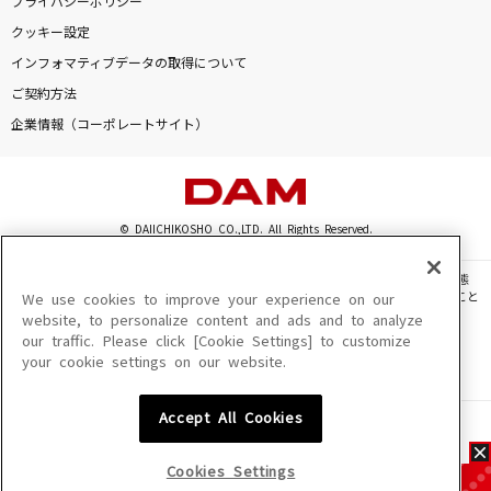
プライバシーポリシー
クッキー設定
インフォマティブデータの取得について
ご契約方法
企業情報（コーポレートサイト）
© DAIICHIKOSHO CO.,LTD. All Rights Reserved.
このサイトに掲載されている一切の文章・画像・写真・動画・音声等を、手段や形態
を問わず、著作権法の定める範囲を超えて無断で複製、転載、ファイル化などすること
We use cookies to improve your experience on our
を禁じます。
website, to personalize content and ads and to analyze
our traffic. Please click [Cookie Settings] to customize
楽曲及びコンテンツは、機種によりご利用いただけない場合があります。
your cookie settings on our website.
楽曲及びコンテンツの配信日、配信内容が変更になる場合があります。
楽曲によりMYリスト保存ができない場合があります。
Accept All Cookies
JASRAC許諾番号
6602250213Y31015 6602250112Y38026 6602250240Y31015
6602250241Y45122
Cookies Settings