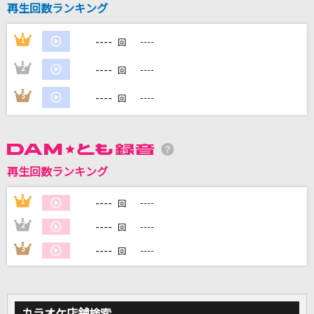
再生回数ランキング
ギブス
椎名林檎
----
1
----
回
Catch up,latency
----
2
----
回
UNISON SQUARE GARDEN
----
3
----
回
タペストリー
Snow Man
怪獣の花唄
再生回数ランキング
Vaundy
----
1
----
回
もっと見る
----
2
----
回
----
3
----
回
DAMの新曲・ランキングなど
カラオケ最新情報をチェック！
カラオケ店舗検索