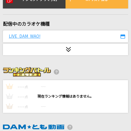
[生音]Happiness
嵐(アラシ)
配信中のカラオケ機種
[生音]真夏の果実
サザンオールスターズ
LIVE DAM WAO!
夜の踊り子
サカナクション
STAY
氷室京介
----
----
1
点
[生音]ray
----
----
2
点
BUMP OF CHICKEN
----
----
3
点
SADVENTURES
NOISEMAKER