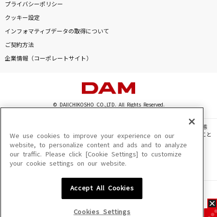
プライバシーポリシー
クッキー設定
インフォマティブデータの取得について
ご契約方法
企業情報（コーポレートサイト）
© DAIICHIKOSHO CO.,LTD. All Rights Reserved.
このサイトに掲載されている一切の文章・画像・写真・動画・音声等を、手段や形態
を問わず、著作権法の定める範囲を超えて無断で複製、転載、ファイル化などすること
We use cookies to improve your experience on our
を禁じます。
website, to personalize content and ads and to analyze
our traffic. Please click [Cookie Settings] to customize
楽曲及びコンテンツは、機種によりご利用いただけない場合があります。
your cookie settings on our website.
楽曲及びコンテンツの配信日、配信内容が変更になる場合があります。
楽曲によりMYリスト保存ができない場合があります。
Accept All Cookies
JASRAC許諾番号
6602250213Y31015 6602250112Y38026 6602250240Y31015
6602250241Y45122
Cookies Settings