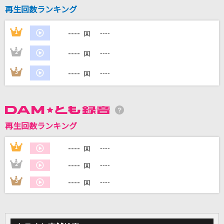
[生音]コイスルオトメ
再生回数ランキング
SUPER BEAVER
----
1
----
回
魂のルフラン
----
2
----
回
高橋洋子
----
3
----
回
泡沫、哀のまほろば
幽閉サテライト
イケナイ太陽
再生回数ランキング
ORANGE RANGE
----
1
----
回
もっと見る
----
2
----
回
----
3
----
回
DAMの新曲・ランキングなど
カラオケ最新情報をチェック！