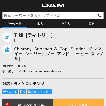
キーワード
曲名
歌手名
歌詞
Titli [ティトリー]
カラオケ検索
[ ティトリー ]
Chinmayi Sripaada & Gopi Sundar [チンマ
カラオケ店舗検索
イー シュリーパダー アンド ゴーピー スンダ
ル]
選曲番号：
3845-63
カラオケリクエスト
Kontal vannanaik koovalanaay
対応カラオケコンテンツ
全国りれき
リアルタイムで歌われている曲の一覧
デンモクアプリで予約
MYリスト保存