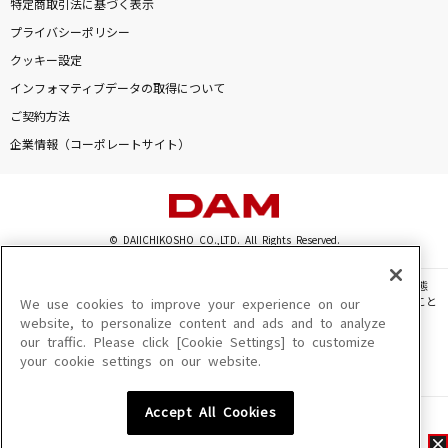
特定商取引法に基づく表示
プライバシーポリシー
クッキー設定
インフォマティブデータの取得について
ご契約方法
企業情報（コーポレートサイト）
© DAIICHIKOSHO CO.,LTD. All Rights Reserved.
このサイトに掲載されている一切の文章・画像・写真・動画・音声等を、手段や形態
を問わず、著作権法の定める範囲を超えて無断で複製、転載、ファイル化などすること
We use cookies to improve your experience on our
を禁じます。
website, to personalize content and ads and to analyze
our traffic. Please click [Cookie Settings] to customize
楽曲及びコンテンツは、機種によりご利用いただけない場合があります。
your cookie settings on our website.
楽曲及びコンテンツの配信日、配信内容が変更になる場合があります。
楽曲によりMYリスト保存ができない場合があります。
Accept All Cookies
JASRAC許諾番号
6602250213Y31015 6602250112Y38026 6602250240Y31015
6602250241Y45122