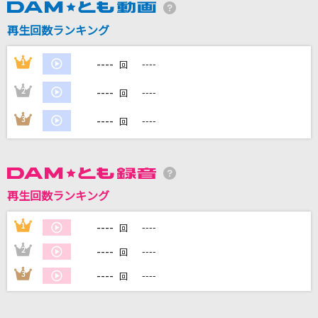
[生音]ひまわりの約束
再生回数ランキング
秦 基博
----
[生音]チェックのワンピース
1
----
回
back number
----
2
----
回
残響散歌 -アニメ映像 ver.-(TVサイズ)
----
3
----
回
Aimer(エメ)
Ready to Rock
BAND-MAID
再生回数ランキング
もっと見る
----
1
----
回
----
2
----
回
DAMの新曲・ランキングなど
----
3
----
カラオケ最新情報をチェック！
回