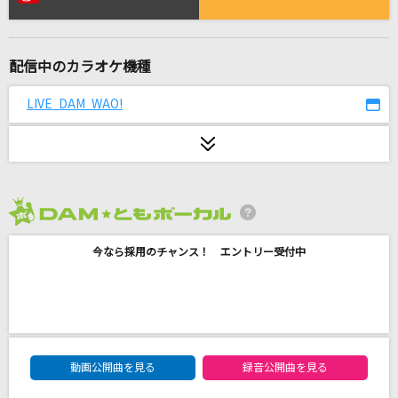
secret base～君がくれたもの～(10 years after
Ver.)
本間芽衣子(茅野愛衣)、安城鳴子(戸松遥)、鶴見知利子(早見沙織)
配信中のカラオケ機種
RE:I AM
LIVE DAM WAO!
Aimer(エメ)
悪魔の踊り方
キタニタツヤ
2026年8月度
[オリカラ]化身
福山雅治
今なら採用のチャンス！ エントリー受付中
[生音]恋の終わりの名古屋にひとり
水森かおり
DAM★ともボーカルエントリーランキング
[生音]I Will Always Love You [オールウェイ
動画公開曲を見る
録音公開曲を見る
ズ・ラヴ・ユー]