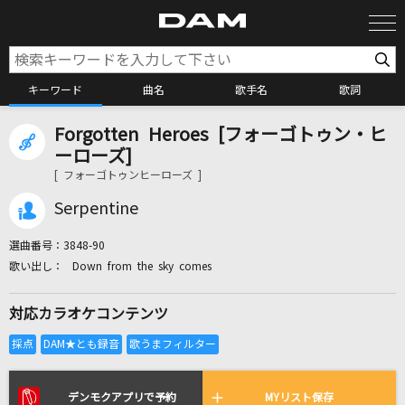
キーワード
曲名
歌手名
歌詞
Forgotten Heroes [フォーゴトゥン・ヒ
カラオケ検索
ーローズ]
[ フォーゴトゥンヒーローズ ]
カラオケ店舗検索
Serpentine
選曲番号：
3848-90
カラオケリクエスト
Down from the sky comes
対応カラオケコンテンツ
全国りれき
リアルタイムで歌われている曲の一覧
デンモクアプリで予約
MYリスト保存