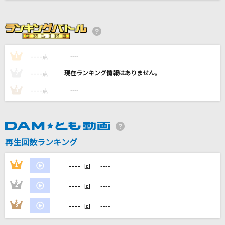
Whitney Houston
HONEY
L'Arc-en-Ciel
----
----
1
点
[良音]HEAVEN
----
----
2
点
浜崎あゆみ
----
----
3
点
深夜高速
フラワーカンパニーズ
再生回数ランキング
夢をあきらめないで
岡村孝子
----
1
----
回
もっと見る
----
2
----
回
----
3
----
回
DAMの新曲・ランキングなど
カラオケ最新情報をチェック！