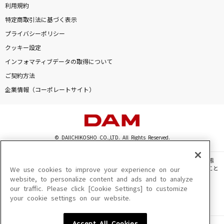
利用規約
特定商取引法に基づく表示
プライバシーポリシー
クッキー設定
インフォマティブデータの取得について
ご契約方法
企業情報（コーポレートサイト）
© DAIICHIKOSHO CO.,LTD. All Rights Reserved.
このサイトに掲載されている一切の文章・画像・写真・動画・音声等を、手段や形態
を問わず、著作権法の定める範囲を超えて無断で複製、転載、ファイル化などすること
We use cookies to improve your experience on our
を禁じます。
website, to personalize content and ads and to analyze
our traffic. Please click [Cookie Settings] to customize
楽曲及びコンテンツは、機種によりご利用いただけない場合があります。
your cookie settings on our website.
楽曲及びコンテンツの配信日、配信内容が変更になる場合があります。
楽曲によりMYリスト保存ができない場合があります。
Accept All Cookies