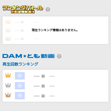
夏空
Galileo Galilei
----
----
1
スターマイン
点
Da-iCE
----
----
2
点
----
----
3
点
また君に会える
ケツメイシ
[生音]VS
再生回数ランキング
BLUE ENCOUNT
----
1
----
回
もっと見る
----
2
----
回
DAMの新曲・ランキングなど
----
3
----
回
カラオケ最新情報をチェック！