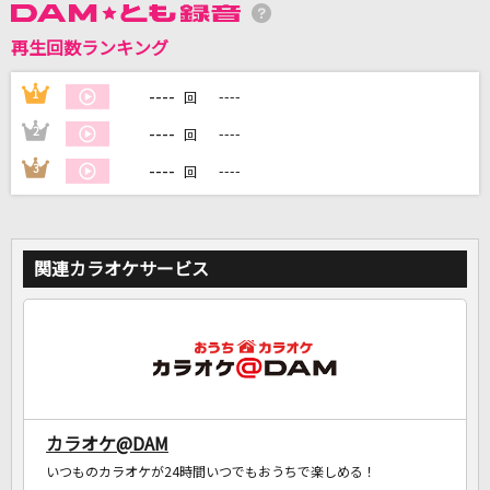
再生回数ランキング
DAMに会員登録・ログインして
カラオケをもっと楽しもう！
----
1
----
回
----
2
----
回
----
3
----
回
自宅でカラオケ歌い放題！
家族や友達と一緒に！練習にも！
関連カラオケサービス
カラオケ@DAM
いつものカラオケが24時間いつでもおうちで楽しめる！