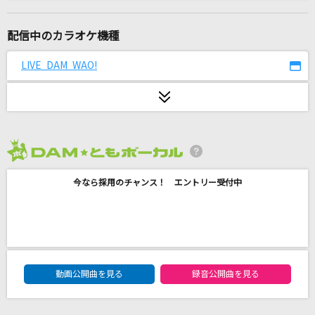
Monolith
Crossfaith
配信中のカラオケ機種
ダーリン
LIVE DAM WAO!
Mrs. GREEN APPLE
[生音]香水
瑛人
2026年8月度
[生音]津軽海峡・冬景色
今なら採用のチャンス！ エントリー受付中
石川さゆり
[生音]ミ・アモーレ
中森明菜
DAM★ともボーカルエントリーランキング
マザーロード
動画公開曲を見る
録音公開曲を見る
Saucy Dog