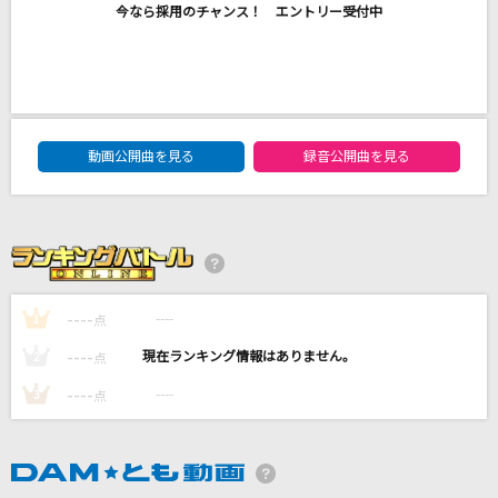
今なら採用のチャンス！ エントリー受付中
Be Starters!(TVサイズ)
喜多村英梨
[生音]Walking with you
DAM★ともボーカルエントリーランキング
Novelbright
動画公開曲を見る
録音公開曲を見る
DREAMIN' ON
Da-iCE
夢見る少女じゃいられない
----
----
1
点
相川七瀬
----
----
2
点
もっと見る
----
----
3
点
DAMの新曲・ランキングなど
カラオケ最新情報をチェック！