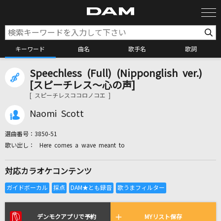
キーワード
曲名
歌手名
歌詞
Speechless (Full) (Nipponglish ver.)
カラオケ検索
[スピーチレス～心の声]
[ スピーチレスココロノコエ ]
カラオケ店舗検索
Naomi Scott
選曲番号：
3850-51
カラオケリクエスト
Here comes a wave meant to
対応カラオケコンテンツ
全国りれき
リアルタイムで歌われている曲の一覧
デンモクアプリで予約
MYリスト保存