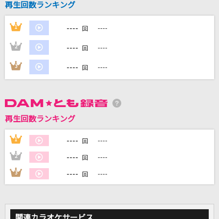
再生回数ランキング
----
1
----
回
DAMに会員登録・ログインして
----
カラオケをもっと楽しもう！
2
----
回
----
3
----
回
自宅でカラオケ歌い放題！
家族や友達と一緒に！練習にも！
再生回数ランキング
----
1
----
回
----
2
----
回
----
3
----
回
関連カラオケサービス