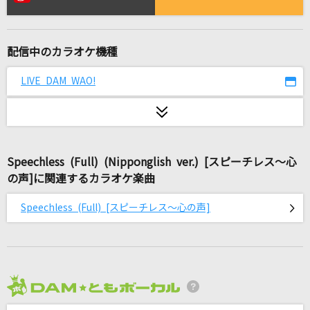
BOW AND ARROW(ビデオクリップバージョン)
米津玄師
配信中のカラオケ機種
繋いだ手から
back number
LIVE DAM WAO!
Good-bye days
YUI
Speechless (Full) (Nipponglish ver.) [スピーチレス～心
コーヒーが飲めません
の声]に関連するカラオケ楽曲
M!LK
Speechless (Full) [スピーチレス～心の声]
さよーならまたいつか！(ビデオクリップバージ
ョン)
米津玄師
[生音]星に願いを
2026年8月度
flumpool