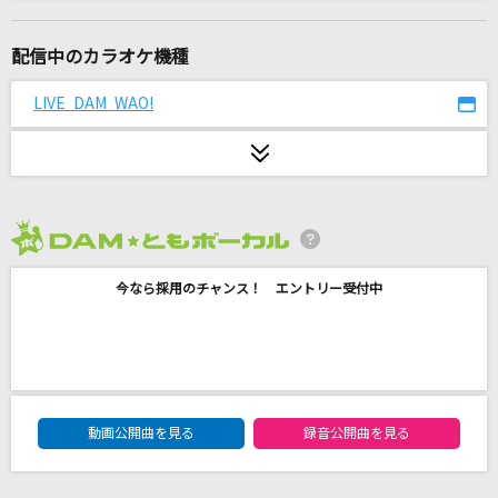
Hello,Worker
KEI feat.巡音ルカ
配信中のカラオケ機種
[生音]fish
LIVE DAM WAO!
back number
愛くださいませ
≠ME
2026年8月度
パノプティコン
今なら採用のチャンス！ エントリー受付中
r-906
ダイダイダイダイダイキライ
雨良 Amala
DAM★ともボーカルエントリーランキング
ピーターパン
動画公開曲を見る
録音公開曲を見る
優里