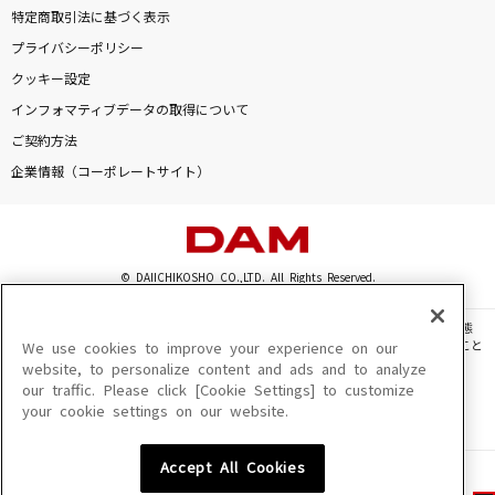
特定商取引法に基づく表示
プライバシーポリシー
クッキー設定
インフォマティブデータの取得について
ご契約方法
企業情報（コーポレートサイト）
© DAIICHIKOSHO CO.,LTD. All Rights Reserved.
このサイトに掲載されている一切の文章・画像・写真・動画・音声等を、手段や形態
を問わず、著作権法の定める範囲を超えて無断で複製、転載、ファイル化などすること
We use cookies to improve your experience on our
を禁じます。
website, to personalize content and ads and to analyze
our traffic. Please click [Cookie Settings] to customize
楽曲及びコンテンツは、機種によりご利用いただけない場合があります。
your cookie settings on our website.
楽曲及びコンテンツの配信日、配信内容が変更になる場合があります。
楽曲によりMYリスト保存ができない場合があります。
Accept All Cookies
JASRAC許諾番号
6602250213Y31015 6602250112Y38026 6602250240Y31015