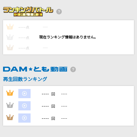
Love Story
安室奈美恵
----
----
1
「ひとりで生きられそう」って それってねえ、
点
褒めているの?
----
----
2
点
Juice=Juice
----
----
3
点
Tell Me Baby
Official髭男dism
再生回数ランキング
ひと夏の長さより…
乃木坂46
----
1
----
回
もっと見る
----
2
----
回
----
3
----
回
DAMの新曲・ランキングなど
カラオケ最新情報をチェック！