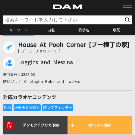
キーワード
曲名
歌手名
歌詞
House At Pooh Corner [プー横丁の家]
カラオケ検索
[ プーヨコチョウノイエ ]
Loggins and Messina
カラオケ店舗検索
選曲番号：
3853-03
Christopher Robin and I walked
カラオケリクエスト
対応カラオケコンテンツ
全国りれき
リアルタイムで歌われている曲の一覧
デンモクアプリで予約
MYリスト保存