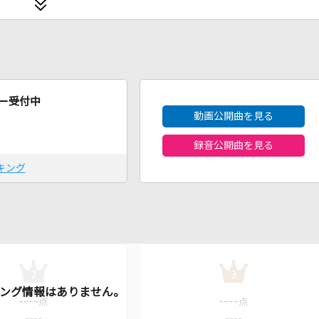
2026年8月度
ー受付中
動画公開曲を見る
録音公開曲を見る
キング
2
3
----
----
点
点
----
----