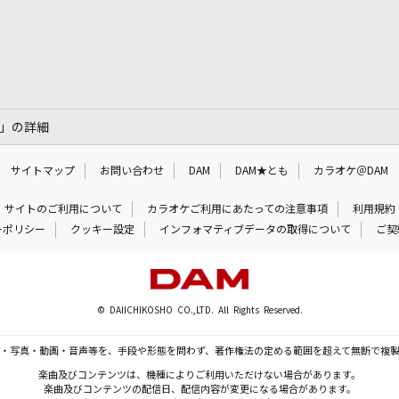
ル]」の詳細
サイトマップ
お問い合わせ
DAM
DAM★とも
カラオケ＠DAM
サイトのご利用について
カラオケご利用にあたっての注意事項
利用規約
ーポリシー
クッキー設定
インフォマティブデータの取得について
ご契
© DAIICHIKOSHO CO.,LTD. All Rights Reserved.
・写真・動画・音声等を、手段や形態を問わず、著作権法の定める範囲を超えて無断で複
楽曲及びコンテンツは、機種によりご利用いただけない場合があります。
楽曲及びコンテンツの配信日、配信内容が変更になる場合があります。