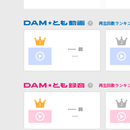
再生回数ランキ
1
2
----
回
----
再生回数ランキ
1
2
----
回
----