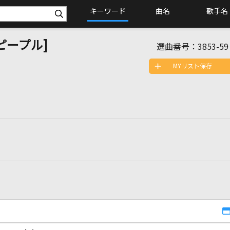
キーワード
曲名
歌手名
・ピープル]
選曲番号：
3853-59
MYリスト保存