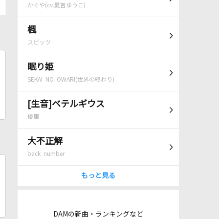
かぐや(cv.夏吉ゆうこ)
楓
スピッツ
眠り姫
SEKAI NO OWARI(世界の終わり)
[生音]ベテルギウス
優里
大不正解
back number
もっと見る
DAMの新曲・ランキングなど