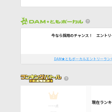
今なら採用のチャンス！ エントリ
DAM★ともボーカルエントリーラン
1
----
点
----