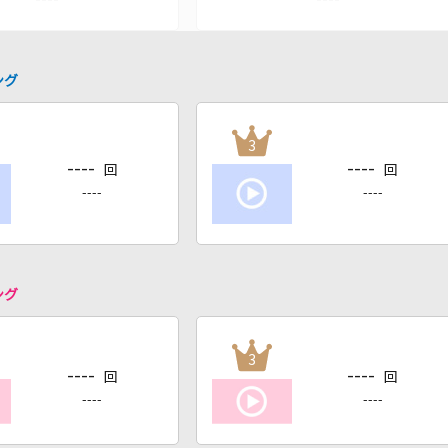
ング
3
----
----
回
回
----
----
ング
3
----
----
回
回
----
----