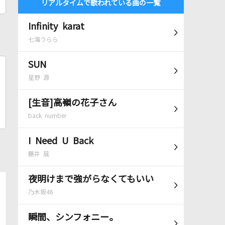
リアルタイムで歌われている曲の一覧
Infinity karat
七海うらら
SUN
星野 源
[生音]高嶺の花子さん
back number
I Need U Back
藤井 風
夜明けまで強がらなくてもいい
乃木坂46
瞬間、シンフォニー。