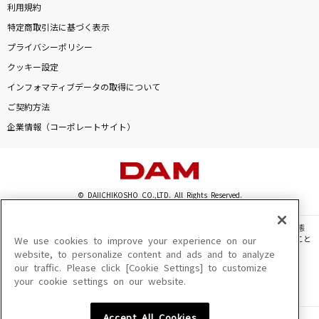
利用規約
特定商取引法に基づく表示
プライバシーポリシー
クッキー設定
インフォマティブデータの取得について
ご契約方法
企業情報（コーポレートサイト）
© DAIICHIKOSHO CO.,LTD. All Rights Reserved.
このサイトに掲載されている一切の文章・画像・写真・動画・音声等を、手段や形態
を問わず、著作権法の定める範囲を超えて無断で複製、転載、ファイル化などすること
We use cookies to improve your experience on our
を禁じます。
website, to personalize content and ads and to analyze
our traffic. Please click [Cookie Settings] to customize
楽曲及びコンテンツは、機種によりご利用いただけない場合があります。
your cookie settings on our website.
楽曲及びコンテンツの配信日、配信内容が変更になる場合があります。
楽曲によりMYリスト保存ができない場合があります。
Accept All Cookies