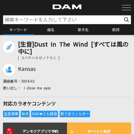
キーワード
曲名
歌手名
歌詞
[生音]Dust In The Wind [すべては風の
カラオケ検索
中に]
[ スベテハカゼノナカニ ]
カラオケ店舗検索
Kansas
選曲番号：
3854-02
カラオケリクエスト
I close me eyes
対応カラオケコンテンツ
全国りれき
リアルタイムで歌われている曲の一覧
デンモクアプリで予約
MYリスト保存