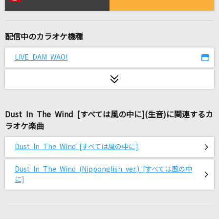
[プロオケ]桜
コブクロ
配信中のカラオケ機種
lulu.
Mrs. GREEN APPLE
LIVE DAM WAO!
奈落の花
島みやえい子(島宮えい子)
Dust In The Wind [すべては風の中に](生音)に関連するカ
林檎売りの泡沫少女
ラオケ楽曲
yukkedoluce feat.GUMI
Dust In The Wind [すべては風の中に]
カルテNo.2222
きゅるりんってしてみて
Dust In The Wind (Nipponglish ver.) [すべては風の中
に]
向かいあわせ
aiko