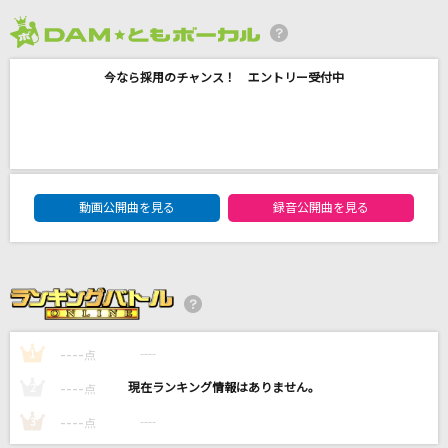
DANCING QUEEN
Little Glee Monster
2026年8月度
今なら採用のチャンス！ エントリー受付中
蝶
Acid Black Cherry
Brand New
DAM★ともボーカルエントリーランキング
Mrs. GREEN APPLE
動画公開曲を見る
録音公開曲を見る
青梅
クリープハイプ
もっと見る
----
----
1
点
DAMの新曲・ランキングなど
----
----
2
点
カラオケ最新情報をチェック！
----
----
3
点