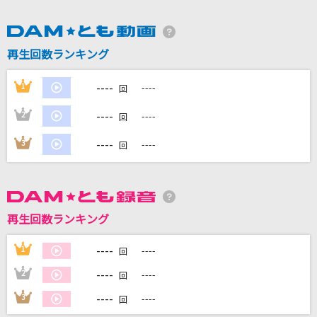
DAMに会員登録・ログインして
カラオケをもっと楽しもう！
再生回数ランキング
----
1
----
回
----
2
----
回
自宅でカラオケ歌い放題！
家族や友達と一緒に！練習にも！
----
3
----
回
再生回数ランキング
----
1
----
回
----
2
----
回
----
3
----
回