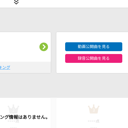
2026年8月度
動画公開曲を見る
録音公開曲を見る
キング
2
3
----
----
点
点
----
----