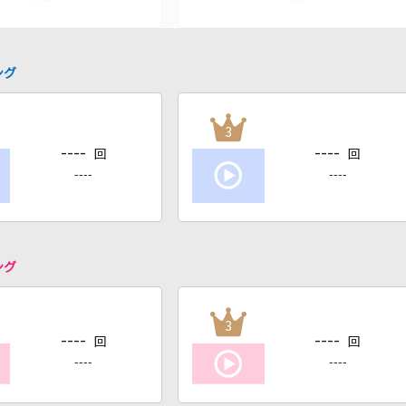
ング
3
----
----
回
回
----
----
ング
3
----
----
回
回
----
----