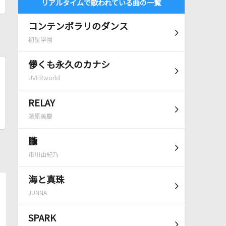
リアルタイムで歌われている曲の一覧
コンテンポラリのダンス
初星学園
儚くも永久のカナシ
UVERworld
RELAY
藤原美慶
朧
市川由紀乃
海と真珠
JUNNA
SPARK