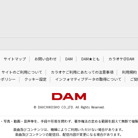
サイトマップ
お問い合わせ
DAM
DAM★とも
カラオケ＠DAM
サイトのご利用について
カラオケご利用にあたっての注意事項
利用規約
ーポリシー
クッキー設定
インフォマティブデータの取得について
ご契
© DAIICHIKOSHO CO.,LTD. All Rights Reserved.
・写真・動画・音声等を、手段や形態を問わず、著作権法の定める範囲を超えて無断で複
楽曲及びコンテンツは、機種によりご利用いただけない場合があります。
楽曲及びコンテンツの配信日、配信内容が変更になる場合があります。