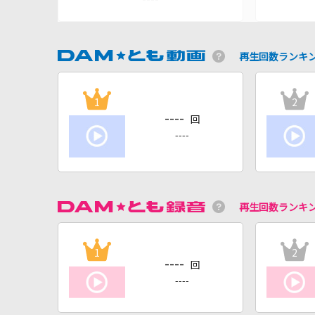
再生回数ランキ
1
2
----
回
----
再生回数ランキ
1
2
----
回
----