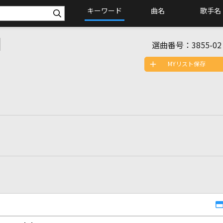
キーワード
曲名
歌手名
]
選曲番号：
3855-02
MYリスト保存