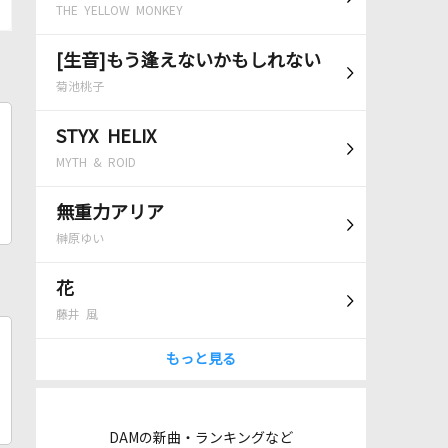
THE YELLOW MONKEY
[生音]もう逢えないかもしれない
菊池桃子
STYX HELIX
MYTH & ROID
無重力アリア
榊原ゆい
花
藤井 風
もっと見る
DAMの新曲・ランキングなど