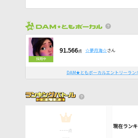
91.566
☆夢月海☆
さん
点
DAM★ともボーカルエントリーラン
1
----
点
----