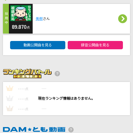
[生音]サウダージ
ポルノグラフィティ
美樹
さん
89.870
ミラーチューン
点
ずっと真夜中でいいのに。
DAM★ともボーカルエントリーランキング
動画公開曲を見る
録音公開曲を見る
シャルル
バルーン
Answer
幾田りら
----
----
1
点
もっと見る
----
----
2
点
----
----
3
点
DAMの新曲・ランキングなど
カラオケ最新情報をチェック！