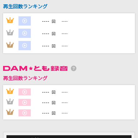
再生回数ランキング
DAMに会員登録・ログインして
----
1
----
回
カラオケをもっと楽しもう！
----
2
----
回
----
3
----
回
自宅でカラオケ歌い放題！
家族や友達と一緒に！練習にも！
再生回数ランキング
----
1
----
回
----
2
----
回
----
3
----
回