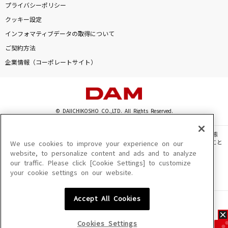
プライバシーポリシー
クッキー設定
インフォマティブデータの取得について
ご契約方法
企業情報（コーポレートサイト）
© DAIICHIKOSHO CO.,LTD. All Rights Reserved.
このサイトに掲載されている一切の文章・画像・写真・動画・音声等を、手段や形態
を問わず、著作権法の定める範囲を超えて無断で複製、転載、ファイル化などすること
We use cookies to improve your experience on our
を禁じます。
website, to personalize content and ads and to analyze
our traffic. Please click [Cookie Settings] to customize
楽曲及びコンテンツは、機種によりご利用いただけない場合があります。
your cookie settings on our website.
楽曲及びコンテンツの配信日、配信内容が変更になる場合があります。
楽曲によりMYリスト保存ができない場合があります。
Accept All Cookies
JASRAC許諾番号
6602250213Y31015 6602250112Y38026 6602250240Y31015
6602250241Y45122
Cookies Settings