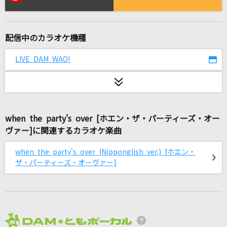
アイノカタチ feat.HIDE(GReeeeN)
Misia
配信中のカラオケ機種
脳漿炸裂ガール
れるりり feat.初音ミク&GUMI
LIVE DAM WAO!
雨とペトラ
バルーン
when the party's over [ホエン・ザ・パーティーズ・オー
GO!!!
ヴァー]に関連するカラオケ楽曲
FLOW
when the party's over (Nipponglish ver.) [ホエン・
朱夏
ザ・パーティーズ・オーヴァー]
SixTONES
キュータマダンシング!
松原剛志(Project.R)
2026年8月度