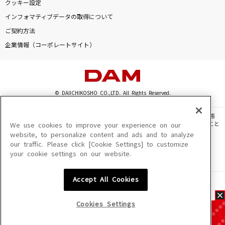
クッキー設定
インフォマティブデータの取得について
ご契約方法
企業情報（コーポレートサイト）
© DAIICHIKOSHO CO.,LTD. All Rights Reserved.
このサイトに掲載されている一切の文章・画像・写真・動画・音声等を、手段や形態
を問わず、著作権法の定める範囲を超えて無断で複製、転載、ファイル化などすること
We use cookies to improve your experience on our
を禁じます。
website, to personalize content and ads and to analyze
our traffic. Please click [Cookie Settings] to customize
楽曲及びコンテンツは、機種によりご利用いただけない場合があります。
your cookie settings on our website.
楽曲及びコンテンツの配信日、配信内容が変更になる場合があります。
楽曲によりMYリスト保存ができない場合があります。
Accept All Cookies
JASRAC許諾番号
6602250213Y31015 6602250112Y38026 6602250240Y31015
6602250241Y45122
Cookies Settings
NexTone許諾番号
ID000002945 ID000002947 ID000002937 ID000002938