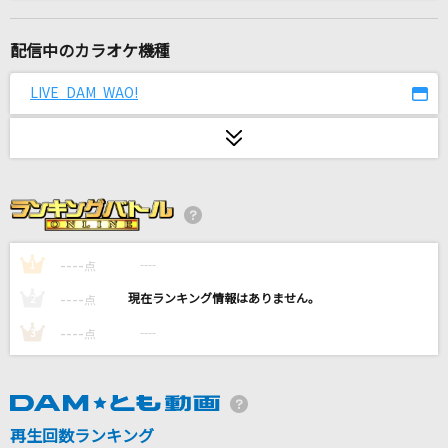
[生音]Fighter
KANA-BOON
配信中のカラオケ機種
[生音]明日晴れるかな
LIVE DAM WAO!
桑田佳祐
[生音]チェリー
スピッツ
花火
ちゃんみな
----
----
1
点
----
----
2
点
[プロオケ]ごめんね…
----
----
3
点
高橋真梨子
世界中の誰よりきっと
中山美穂&WANDS
再生回数ランキング