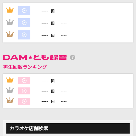
ルル
----
1
----
回
Ado
----
2
----
回
輝く未来[塔の上のラプンツェル]
----
3
----
回
小此木まり/畠中洋
ワルキューレは裏切らない
ワルキューレ
再生回数ランキング
[生音]いい日旅立ち
----
1
----
回
山口百恵
----
2
----
回
もっと見る
----
3
----
回
DAMの新曲・ランキングなど
カラオケ最新情報をチェック！
カラオケ店舗検索