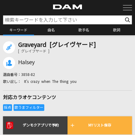
キーワード
曲名
歌手名
歌詞
Graveyard [グレイヴヤード]
カラオケ検索
[ グレイブヤード ]
Halsey
カラオケ店舗検索
選曲番号：
3858-82
It's crazy when The thing you
カラオケリクエスト
対応カラオケコンテンツ
全国りれき
リアルタイムで歌われている曲の一覧
デンモクアプリで予約
MYリスト保存