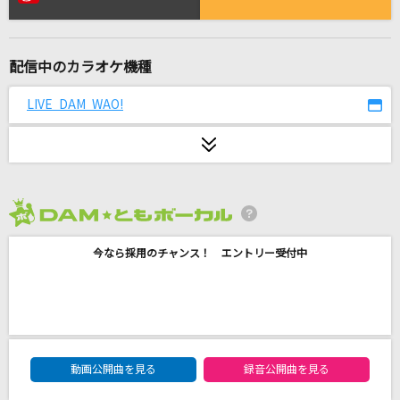
[生音]太陽のKomachi Angel
B'z
配信中のカラオケ機種
[生音]Can't Take My Eyes Off You (Single Ve
rsion) [君の瞳に恋してる]
LIVE DAM WAO!
Boys Town Gang
SUMMER NUDE '13
山下智久
2026年8月度
燦然
SUPER BEAVER
今なら採用のチャンス！ エントリー受付中
一角獣
てにをは feat.flower
DAM★ともボーカルエントリーランキング
With-you
動画公開曲を見る
録音公開曲を見る
La'cryma Christi