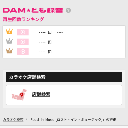
再生回数ランキング
DAMに会員登録・ログインして
カラオケをもっと楽しもう！
----
1
----
回
----
2
----
回
----
3
----
回
自宅でカラオケ歌い放題！
家族や友達と一緒に！練習にも！
カラオケ店舗検索
店舗検索
カラオケ検索
「Lost In Music [ロスト・イン・ミュージック]」の詳細