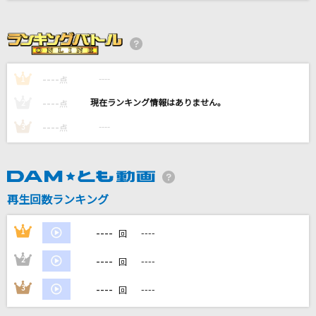
花占い
Vaundy
----
KONKON Beats
----
1
点
白上フブキ
----
----
2
点
----
----
3
点
逃げ水
乃木坂46
哀しみ本線日本海
再生回数ランキング
森昌子
----
1
----
回
もっと見る
----
2
----
回
DAMの新曲・ランキングなど
----
3
----
カラオケ最新情報をチェック！
回