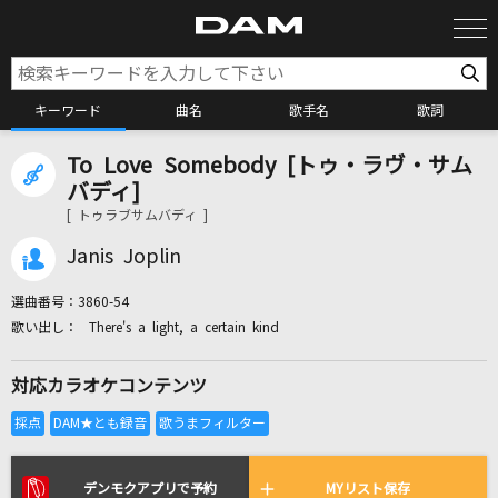
キーワード
曲名
歌手名
歌詞
To Love Somebody [トゥ・ラヴ・サム
カラオケ検索
バディ]
[ トゥラブサムバディ ]
カラオケ店舗検索
Janis Joplin
選曲番号：
3860-54
カラオケリクエスト
There's a light, a certain kind
対応カラオケコンテンツ
全国りれき
リアルタイムで歌われている曲の一覧
デンモクアプリで予約
MYリスト保存