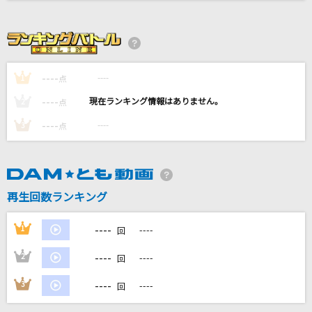
誘感コレクション
シド
[生音]ray
----
----
1
点
BUMP OF CHICKEN
----
----
2
点
Scarlet Ballet
----
----
3
点
May'n
恋風邪にのせて
Vaundy
再生回数ランキング
もっと見る
----
1
----
回
----
2
----
DAMの新曲・ランキングなど
回
カラオケ最新情報をチェック！
----
3
----
回