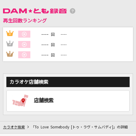
DAMに会員登録・ログインして
再生回数ランキング
カラオケをもっと楽しもう！
----
1
----
回
----
2
----
回
----
3
----
回
自宅でカラオケ歌い放題！
家族や友達と一緒に！練習にも！
カラオケ店舗検索
店舗検索
カラオケ検索
「To Love Somebody [トゥ・ラヴ・サムバディ]」の詳細