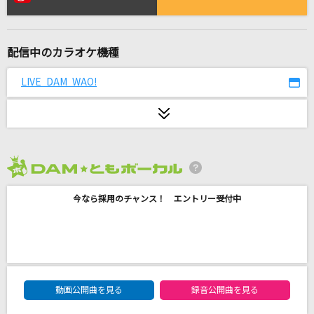
[生音]太陽のKomachi Angel
B'z
配信中のカラオケ機種
助演女優症2
back number
LIVE DAM WAO!
LOVE 2000
鶴 and 亀
好きな人
2026年8月度
Kiroro
今なら採用のチャンス！ エントリー受付中
フレンズ
レベッカ
新橋二丁目七番地
DAM★ともボーカルエントリーランキング
あさみ ちゆき
動画公開曲を見る
録音公開曲を見る