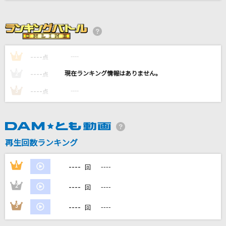
六本木心中
アン・ルイス
[プロオケ]サクラループ
----
----
1
点
Chevon
----
----
2
点
[生音]One more time,One more chance
----
----
3
点
山崎まさよし
[生音]ハルジオン
BUMP OF CHICKEN
再生回数ランキング
もっと見る
----
1
----
回
----
2
----
DAMの新曲・ランキングなど
回
カラオケ最新情報をチェック！
----
3
----
回