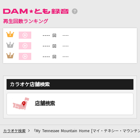
DAMに会員登録・ログインして
再生回数ランキング
カラオケをもっと楽しもう！
----
1
----
回
----
2
----
回
----
3
----
回
自宅でカラオケ歌い放題！
家族や友達と一緒に！練習にも！
カラオケ店舗検索
店舗検索
カラオケ検索
「My Tennessee Mountain Home [マイ・テネシー・マウ