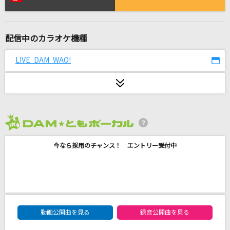
恋
星野 源
配信中のカラオケ機種
君と夏フェス
SHISHAMO
LIVE DAM WAO!
[生音]しるし
Mr.Children
大不正解
2026年8月度
back number
今なら採用のチャンス！ エントリー受付中
[生音]ワインレッドの心
安全地帯
First Love
DAM★ともボーカルエントリーランキング
宇多田ヒカル
動画公開曲を見る
録音公開曲を見る