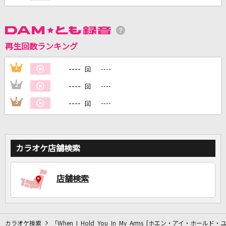
DAMに会員登録・ログインして
カラオケをもっと楽しもう！
再生回数ランキング
----
1
----
回
----
2
----
回
自宅でカラオケ歌い放題！
家族や友達と一緒に！練習にも！
----
3
----
回
カラオケ店舗検索
店舗検索
カラオケ検索
「When I Hold You In My Arms [ホエン・アイ・ホ