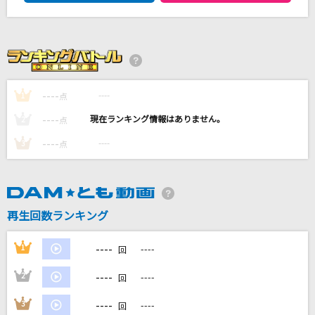
[生音]Happiness
嵐(アラシ)
馬と鹿
米津玄師
----
----
1
点
Jupiter
----
----
2
点
平原綾香(ひらはらあやか)
----
----
3
点
[生音]薔薇の雨
北原ミレイ
再生回数ランキング
もっと見る
----
1
----
回
DAMの新曲・ランキングなど
カラオケ最新情報をチェック！
----
2
----
回
----
3
----
回