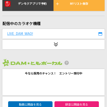
[生音]接吻～kiss～
デンモクアプリで予約
MYリスト保存
ORIGINAL LOVE
愛麗絲(アリス)
配信中のカラオケ機種
米津玄師
LIVE DAM WAO!
ファタール
GEMN
トコハナ
やなぎなぎ
2026年8月度
今なら採用のチャンス！ エントリー受付中
SUPER STAR
手越祐也
[生音]ひとりぼっちのハブラシ
桜庭裕一郎
DAM★ともボーカルエントリーランキング
動画公開曲を見る
録音公開曲を見る