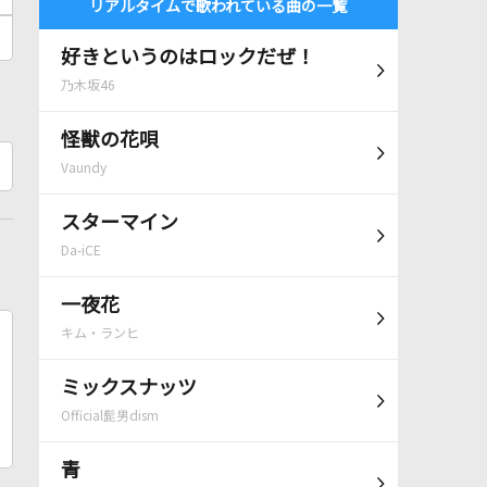
リアルタイムで歌われている曲の一覧
好きというのはロックだぜ！
乃木坂46
怪獣の花唄
Vaundy
スターマイン
Da-iCE
一夜花
キム・ランヒ
ミックスナッツ
Official髭男dism
青