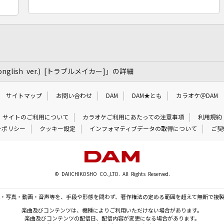
Nipponglish ver.) [トラブルメイカー]」の詳細
サイトマップ
お問い合わせ
DAM
DAM★とも
カラオケ＠DAM
サイトのご利用について
カラオケご利用にあたっての注意事項
利用規約
ーポリシー
クッキー設定
インフォマティブデータの取得について
ご契
© DAIICHIKOSHO CO.,LTD. All Rights Reserved.
・写真・動画・音声等を、手段や形態を問わず、著作権法の定める範囲を超えて無断で複
楽曲及びコンテンツは、機種によりご利用いただけない場合があります。
楽曲及びコンテンツの配信日、配信内容が変更になる場合があります。