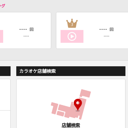
ング
3
----
----
回
回
----
----
カラオケ店舗検索
店舗検索