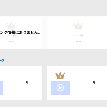
2
3
----
----
点
点
----
----
ング
3
----
----
回
回
----
----