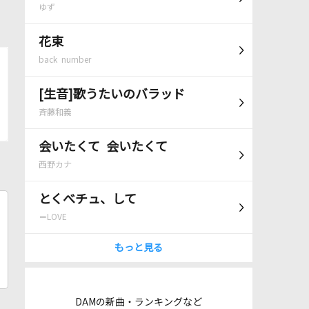
ゆず
花束
back number
[生音]歌うたいのバラッド
斉藤和義
会いたくて 会いたくて
西野カナ
とくべチュ、して
＝LOVE
もっと見る
DAMの新曲・ランキングなど