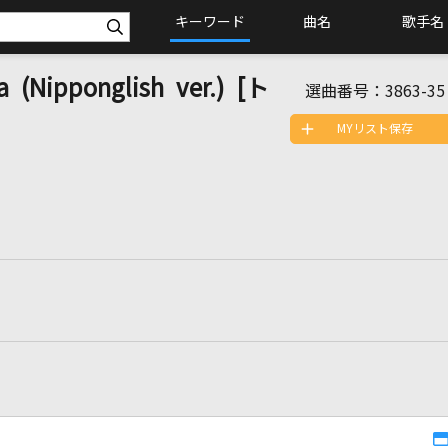
キーワード
曲名
歌手名
a (Nipponglish ver.) [ト
選曲番号：
3863-35
MYリスト保存