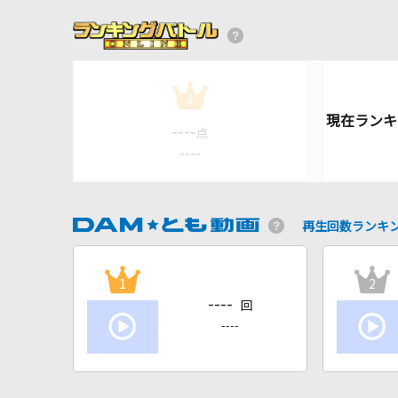
1
----
点
----
再生回数ランキ
1
2
----
回
----