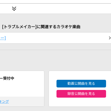
lish ver.) [トラブルメイカー]に関連するカラオケ楽曲
カー]
2026年8月度
ー受付中
動画公開曲を見る
録音公開曲を見る
キング