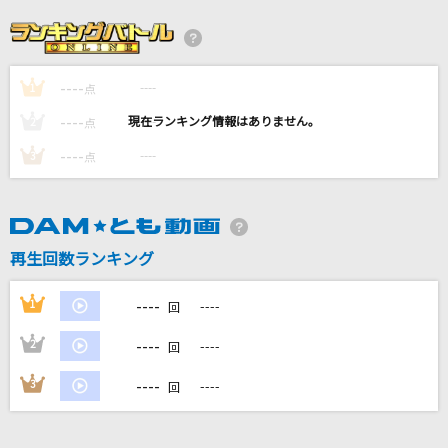
ひたむきシンデレラ！
CUTIE STREET
----
----
1
一二三
点
Penthouse
----
----
2
点
----
----
3
点
キューティーハニー(ビデオクリップバージョン)
倖田來未
残響散歌
再生回数ランキング
Aimer(エメ)
----
1
----
回
もっと見る
----
2
----
回
DAMの新曲・ランキングなど
----
3
----
回
カラオケ最新情報をチェック！