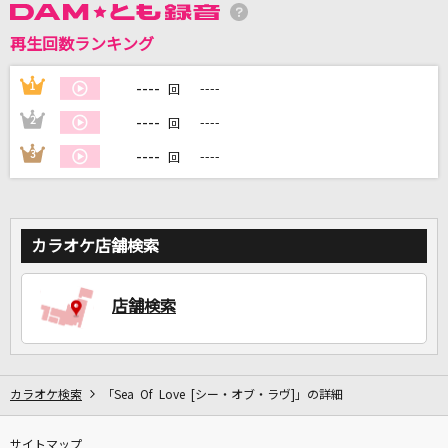
再生回数ランキング
DAMに会員登録・ログインして
カラオケをもっと楽しもう！
----
1
----
回
----
2
----
回
----
3
----
回
自宅でカラオケ歌い放題！
家族や友達と一緒に！練習にも！
カラオケ店舗検索
店舗検索
カラオケ検索
「Sea Of Love [シー・オブ・ラヴ]」の詳細
サイトマップ