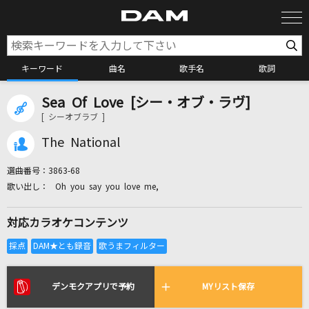
キーワード
曲名
歌手名
歌詞
Sea Of Love [シー・オブ・ラヴ]
カラオケ検索
[ シーオブラブ ]
The National
カラオケ店舗検索
選曲番号：
3863-68
Oh you say you love me,
カラオケリクエスト
対応カラオケコンテンツ
全国りれき
リアルタイムで歌われている曲の一覧
デンモクアプリで予約
MYリスト保存