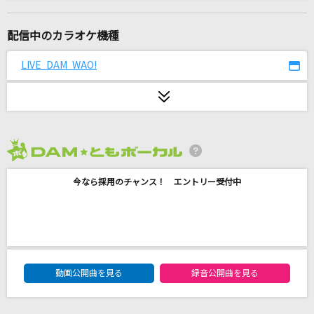
My Dearest
supercell
配信中のカラオケ機種
KICK BACK(ビデオクリップバージョン)
LIVE DAM WAO!
米津玄師
[良音]三日月
絢香
2026年8月度
だれかの心臓になれたなら
今なら採用のチャンス！ エントリー受付中
ユリイ・カノン
ANTENNA
Mrs. GREEN APPLE
DAM★ともボーカルエントリーランキング
夏祭り
動画公開曲を見る
録音公開曲を見る
Whiteberry