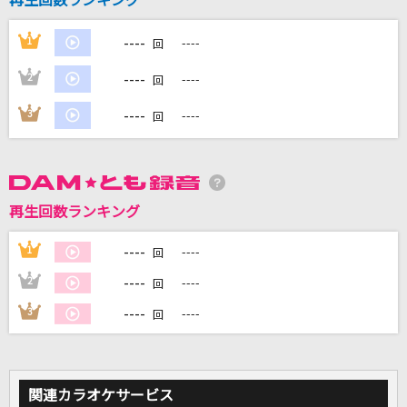
再生回数ランキング
----
1
----
回
DAMに会員登録・ログインして
カラオケをもっと楽しもう！
----
2
----
回
----
3
----
回
自宅でカラオケ歌い放題！
家族や友達と一緒に！練習にも！
再生回数ランキング
----
1
----
回
----
2
----
回
----
3
----
回
関連カラオケサービス