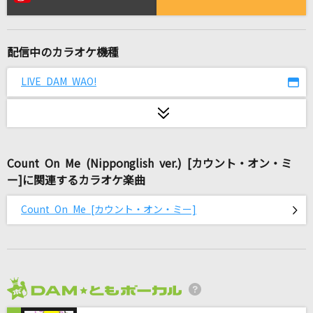
くちべにグラス
北沢麻衣
配信中のカラオケ機種
[生音]言えないよ
郷ひろみ
LIVE DAM WAO!
[生音]世田谷ラブストーリー
back number
Count On Me (Nipponglish ver.) [カウント・オン・ミ
ながれ花
ー]に関連するカラオケ楽曲
大空亜由美(響あゆみ)
Count On Me [カウント・オン・ミー]
アスノヨゾラ哨戒班
Orangestar feat.IA
[生音]空も飛べるはず
スピッツ
2026年8月度