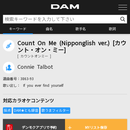
キーワード
曲名
歌手名
歌詞
Count On Me (Nipponglish ver.) [カウ
カラオケ検索
ント・オン・ミー]
[ カウントオンミー ]
カラオケ店舗検索
Connie Talbot
選曲番号：
3863-93
カラオケリクエスト
If you ever find yourself
対応カラオケコンテンツ
全国りれき
リアルタイムで歌われている曲の一覧
デンモクアプリで予約
MYリスト保存