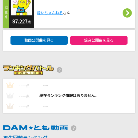
[生音]エロティカ・セブン EROTICA SEVEN
サザンオールスターズ
縫いちゃんねる
さん
87.227
点
EMOTION
DAM★ともボーカルエントリーランキング
三船栞子(小泉萌香)
動画公開曲を見る
録音公開曲を見る
だから僕は音楽を辞めた
ヨルシカ
[生音]果てない空
嵐(アラシ)
----
----
1
点
----
----
2
点
もっと見る
----
----
3
点
DAMの新曲・ランキングなど
カラオケ最新情報をチェック！