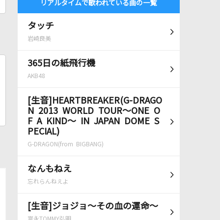
リアルタイムで歌われている曲の一覧
タッチ
岩崎良美
365日の紙飛行機
AKB48
[生音]HEARTBREAKER(G-DRAGO
N 2013 WORLD TOUR～ONE O
F A KIND～ IN JAPAN DOME S
PECIAL)
G-DRAGON(from BIGBANG)
なんもねえ
忘れらんねえよ
[生音]ジョジョ～その血の運命～
富永TOMMY弘明