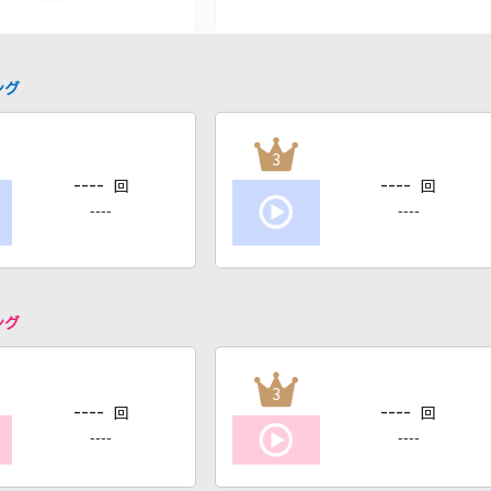
ング
3
----
----
回
回
----
----
ング
3
----
----
回
回
----
----