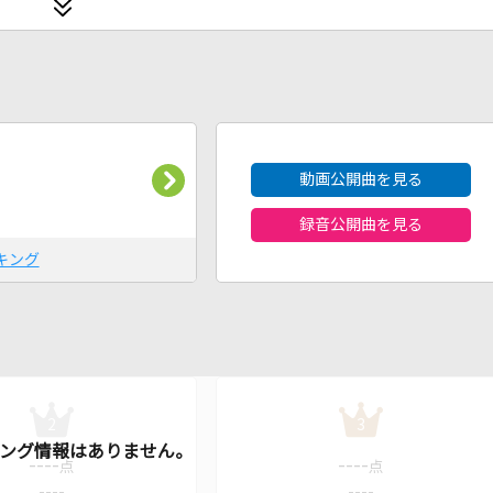
2026年8月度
動画公開曲を見る
録音公開曲を見る
キング
2
3
----
----
点
点
----
----