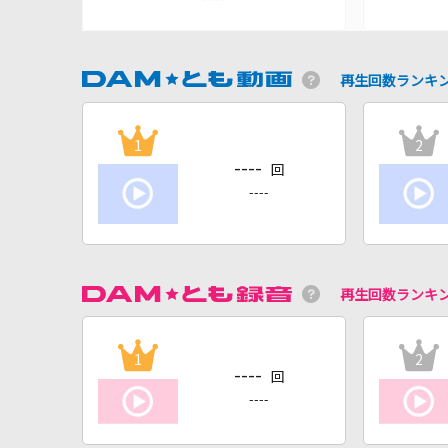
再生回数ランキ
1
2
----
回
----
再生回数ランキ
1
2
----
回
----