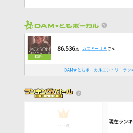
86.536
カズＦ－ＪＢ
さん
点
DAM★ともボーカルエントリーラン
1
----
点
----