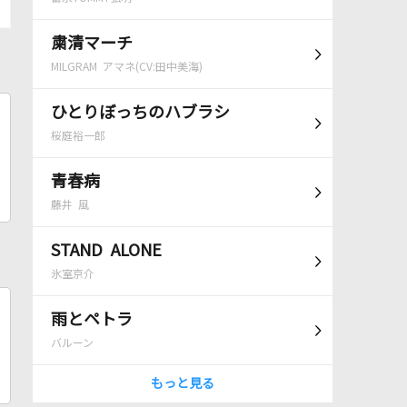
粛清マーチ
MILGRAM アマネ(CV:田中美海)
ひとりぼっちのハブラシ
桜庭裕一郎
青春病
藤井 風
STAND ALONE
氷室京介
雨とペトラ
バルーン
もっと見る