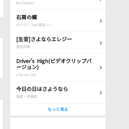
Mr.Children
右肩の蝶
のりぴー feat.鏡音リン
[生音]さよならエレジー
菅田将暉
Driver's High(ビデオクリップバ
ージョン)
L'Arc-en-Ciel
今日の日はさようなら
唱歌・抒情歌
もっと見る