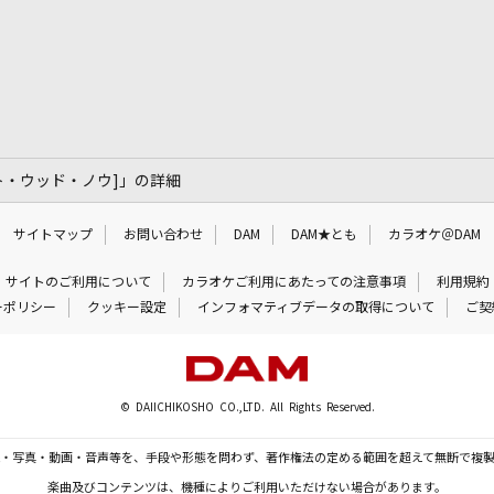
・ハート・ウッド・ノウ]」の詳細
サイトマップ
お問い合わせ
DAM
DAM★とも
カラオケ＠DAM
サイトのご利用について
カラオケご利用にあたっての注意事項
利用規約
ーポリシー
クッキー設定
インフォマティブデータの取得について
ご契
© DAIICHIKOSHO CO.,LTD. All Rights Reserved.
・写真・動画・音声等を、手段や形態を問わず、著作権法の定める範囲を超えて無断で複
楽曲及びコンテンツは、機種によりご利用いただけない場合があります。