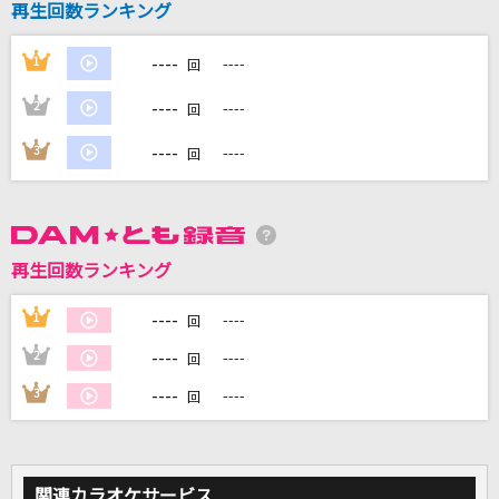
再生回数ランキング
----
1
----
DAMに会員登録・ログインして
回
カラオケをもっと楽しもう！
----
2
----
回
----
3
----
回
自宅でカラオケ歌い放題！
家族や友達と一緒に！練習にも！
再生回数ランキング
----
1
----
回
----
2
----
回
----
3
----
回
関連カラオケサービス