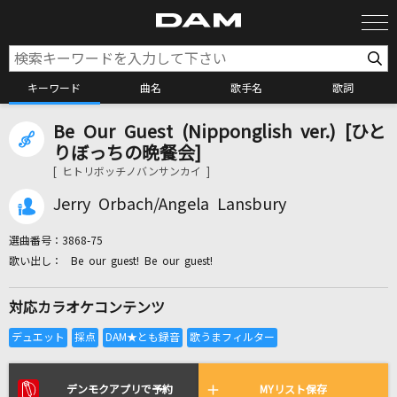
キーワード
曲名
歌手名
歌詞
Be Our Guest (Nipponglish ver.) [ひと
カラオケ検索
りぼっちの晩餐会]
[ ヒトリボッチノバンサンカイ ]
カラオケ店舗検索
Jerry Orbach/Angela Lansbury
選曲番号：
3868-75
カラオケリクエスト
Be our guest! Be our guest!
対応カラオケコンテンツ
全国りれき
リアルタイムで歌われている曲の一覧
デンモクアプリで予約
MYリスト保存