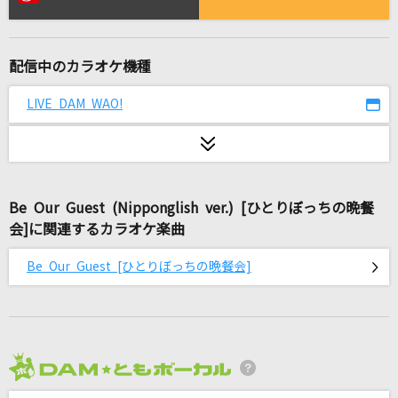
[生音]雪月花
ヤングスキニー
配信中のカラオケ機種
残酷な天使のテーゼ
高橋洋子
LIVE DAM WAO!
SCANNER
hide
Be Our Guest (Nipponglish ver.) [ひとりぼっちの晩餐
[生音]ハナミズキ
会]に関連するカラオケ楽曲
一青 窈
Be Our Guest [ひとりぼっちの晩餐会]
Story
AI
[生音]OH MY LITTLE GIRL
尾崎豊
2026年8月度