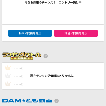
今なら採用のチャンス！ エントリー受付中
虹、僕 (Jesse)
SixTONES
僕にまかせてください
クラフト
DAM★ともボーカルエントリーランキング
動画公開曲を見る
録音公開曲を見る
W/X/Y
Tani Yuuki
[生音]桜
コブクロ
----
----
1
点
もっと見る
----
----
2
点
----
----
3
点
DAMの新曲・ランキングなど
カラオケ最新情報をチェック！