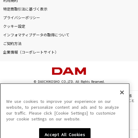
利用規約
特定商取引法に基づく表示
プライバシーポリシー
クッキー設定
インフォマティブデータの取得について
ご契約方法
企業情報（コーポレートサイト）
© DAIICHIKOSHO CO.,LTD. All Rights Reserved.
このサイトに掲載されている一切の文章・画像・写真・動画・音声等を、手段や形態
を問わず、著作権法の定める範囲を超えて無断で複製、転載、ファイル化などすること
We use cookies to improve your experience on our
を禁じます。
website, to personalize content and ads and to analyze
our traffic. Please click [Cookie Settings] to customize
楽曲及びコンテンツは、機種によりご利用いただけない場合があります。
your cookie settings on our website.
楽曲及びコンテンツの配信日、配信内容が変更になる場合があります。
楽曲によりMYリスト保存ができない場合があります。
Accept All Cookies
JASRAC許諾番号