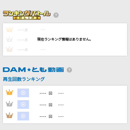
(CV.重松千晴)、風早巽(CV.中澤まさとも)
炎と森のカーニバル
SEKAI NO OWARI(世界の終わり)
----
----
1
点
新宝島
----
----
2
点
サカナクション
----
----
3
点
君と約束した優しいあの場所まで
三枝夕夏 IN db
再生回数ランキング
[生音]チェックのワンピース
back number
----
1
----
回
もっと見る
----
2
----
回
----
3
----
回
DAMの新曲・ランキングなど
カラオケ最新情報をチェック！