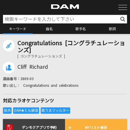
キーワード
曲名
歌手名
歌詞
Congratulations [コングラチュレーショ
カラオケ検索
ンズ]
[ コングラチュレーションズ ]
カラオケ店舗検索
Cliff Richard
選曲番号：
3869-03
カラオケリクエスト
Congratulations and celebrations
対応カラオケコンテンツ
全国りれき
リアルタイムで歌われている曲の一覧
デンモクアプリで予約
MYリスト保存