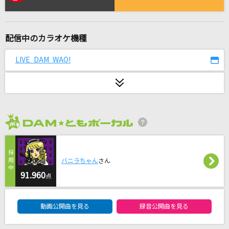
[生音]花に亡霊
ヨルシカ
配信中のカラオケ機種
アイノカタチ feat.HIDE(GReeeeN)
Misia
LIVE DAM WAO!
[生音]a kind of love～BULLET TRAIN Arena
Tour 2018 GOLDEN EPOCHより～
超特急
2026年8月度
瀬戸の花嫁
小柳ルミ子(rumico)
バニラちゃん
さん
存在
91.960
点
TENSONG
DAM★ともボーカルエントリーランキング
動画公開曲を見る
録音公開曲を見る
Distorted Heart
[ALKALOID]天城一彩(CV.梶原岳人)、白鳥藍良(CV.天崎滉平)、礼瀬マヨイ