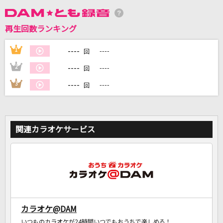
再生回数ランキング
DAMに会員登録・ログインして
----
1
----
回
カラオケをもっと楽しもう！
----
2
----
回
----
3
----
回
自宅でカラオケ歌い放題！
家族や友達と一緒に！練習にも！
関連カラオケサービス
カラオケ@DAM
いつものカラオケが24時間いつでもおうちで楽しめる！