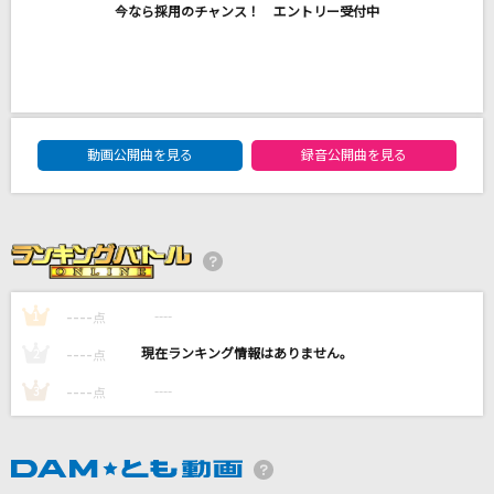
今なら採用のチャンス！ エントリー受付中
Bのリベンジ
B小町 ルビー(CV:伊駒ゆりえ)、有馬かな(CV:潘めぐみ)、MEMちょ(CV:大
久保瑠美)
[生音]夢をかなえてドラえもん(ドラえもんアニ
メバージョン)
DAM★ともボーカルエントリーランキング
動画公開曲を見る
録音公開曲を見る
mao
奏(かなで)
スキマスイッチ
[生音]ただ君に晴れ
----
----
1
点
ヨルシカ
----
----
2
点
もっと見る
----
----
3
点
DAMの新曲・ランキングなど
カラオケ最新情報をチェック！