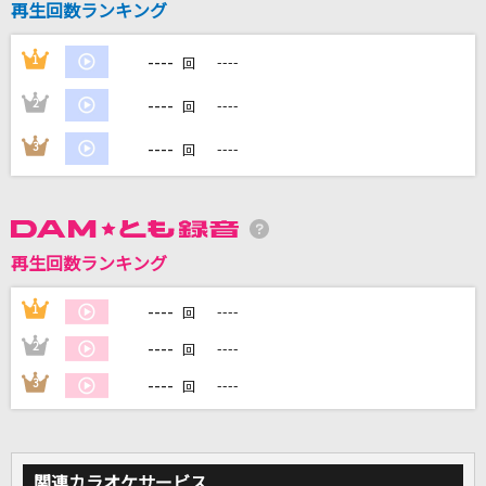
再生回数ランキング
----
1
----
回
DAMに会員登録・ログインして
----
2
----
回
カラオケをもっと楽しもう！
----
3
----
回
自宅でカラオケ歌い放題！
家族や友達と一緒に！練習にも！
再生回数ランキング
----
1
----
回
----
2
----
回
----
3
----
回
関連カラオケサービス