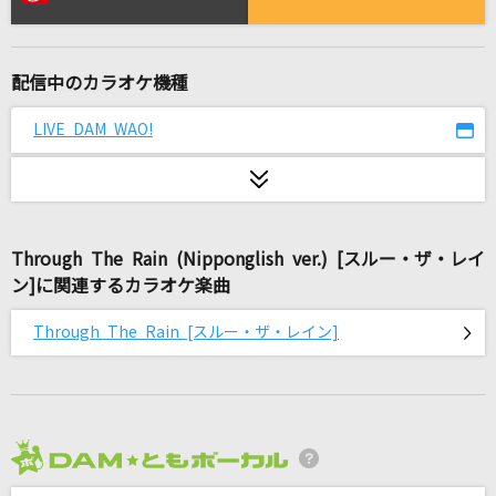
[生音]歌うたいのバラッド
斉藤和義
配信中のカラオケ機種
50%
Official髭男dism
LIVE DAM WAO!
Absolute 5
ワルキューレ
Through The Rain (Nipponglish ver.) [スルー・ザ・レイ
Watch me!
ン]に関連するカラオケ楽曲
YOASOBI
Through The Rain [スルー・ザ・レイン]
[生音]ベテルギウス
優里
蔵王の風
須賀亮雄
2026年8月度