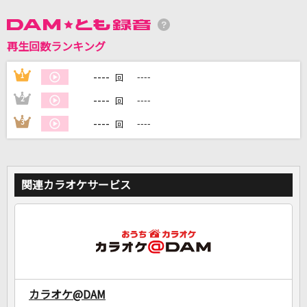
DAMに会員登録・ログインして
再生回数ランキング
カラオケをもっと楽しもう！
----
1
----
回
----
2
----
回
----
3
----
回
自宅でカラオケ歌い放題！
家族や友達と一緒に！練習にも！
関連カラオケサービス
カラオケ@DAM