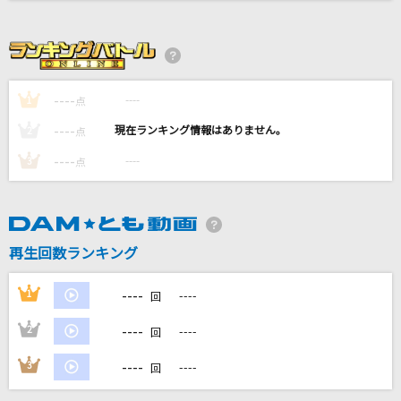
小樽にて
岩出和也
LOSER
----
----
1
点
米津玄師
----
----
2
点
Monster
----
----
3
点
嵐(アラシ)
[生音]Fighter
KANA-BOON
再生回数ランキング
もっと見る
----
1
----
回
----
2
----
DAMの新曲・ランキングなど
回
カラオケ最新情報をチェック！
----
3
----
回