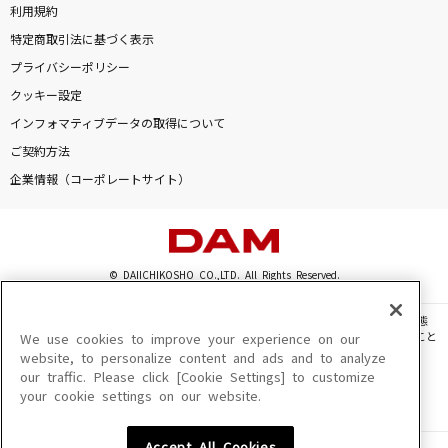
利用規約
特定商取引法に基づく表示
プライバシーポリシー
クッキー設定
インフォマティブデータの取得について
ご契約方法
企業情報（コーポレートサイト）
© DAIICHIKOSHO CO.,LTD. All Rights Reserved.
このサイトに掲載されている一切の文章・画像・写真・動画・音声等を、手段や形態
を問わず、著作権法の定める範囲を超えて無断で複製、転載、ファイル化などすること
We use cookies to improve your experience on our
を禁じます。
website, to personalize content and ads and to analyze
our traffic. Please click [Cookie Settings] to customize
楽曲及びコンテンツは、機種によりご利用いただけない場合があります。
your cookie settings on our website.
楽曲及びコンテンツの配信日、配信内容が変更になる場合があります。
楽曲によりMYリスト保存ができない場合があります。
Accept All Cookies