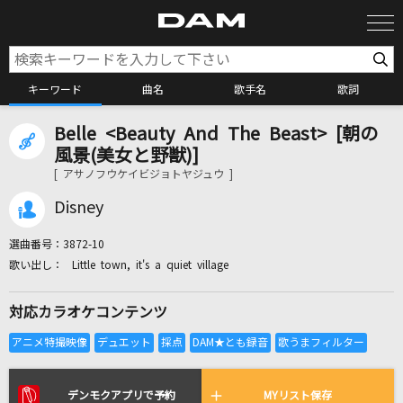
キーワード
曲名
歌手名
歌詞
Belle <Beauty And The Beast> [朝の
カラオケ検索
風景(美女と野獣)]
[ アサノフウケイビジョトヤジュウ ]
カラオケ店舗検索
Disney
選曲番号：
3872-10
カラオケリクエスト
Little town, it's a quiet village
対応カラオケコンテンツ
全国りれき
リアルタイムで歌われている曲の一覧
デンモクアプリで予約
MYリスト保存