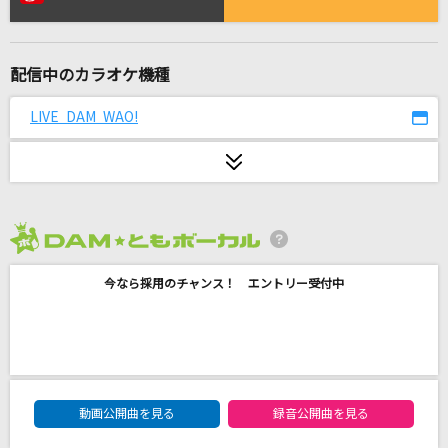
人生の扉
竹内まりや
配信中のカラオケ機種
[生音]君がいるだけで
米米CLUB
LIVE DAM WAO!
チェックのワンピース
back number
怪獣の花唄
2026年8月度
Vaundy
今なら採用のチャンス！ エントリー受付中
君の願いが世界を輝かす
Misia
逃げ水
DAM★ともボーカルエントリーランキング
乃木坂46
動画公開曲を見る
録音公開曲を見る