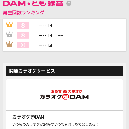
再生回数ランキング
DAMに会員登録・ログインして
カラオケをもっと楽しもう！
----
1
----
回
----
2
----
回
----
3
----
回
自宅でカラオケ歌い放題！
家族や友達と一緒に！練習にも！
関連カラオケサービス
カラオケ@DAM
いつものカラオケが24時間いつでもおうちで楽しめる！