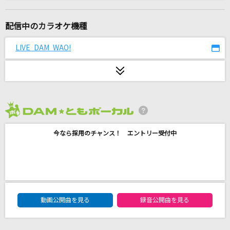
[生音]スキップ・ビート(SKIPPED BEAT)
KUWATA BAND
配信中のカラオケ機種
愛のうた
LIVE DAM WAO!
倖田來未
[生音]クリスマスソング
back number
2026年8月度
飛び方を忘れた小さな鳥
今なら採用のチャンス！ エントリー受付中
Misia
[生音]桜
コブクロ
DAM★ともボーカルエントリーランキング
Cry Baby
動画公開曲を見る
録音公開曲を見る
Official髭男dism