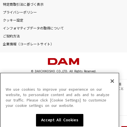
特定商取引法に基づく表示
プライバシーポリシー
クッキー設定
インフォマティブデータの取得について
ご契約方法
企業情報（コーポレートサイト）
© DAIICHIKOSHO CO.,LTD. All Rights Reserved.
このサイトに掲載されている一切の文章・画像・写真・動画・音声等を、手段や形態
を問わず、著作権法の定める範囲を超えて無断で複製、転載、ファイル化などすること
We use cookies to improve your experience on our
を禁じます。
website, to personalize content and ads and to analyze
our traffic. Please click [Cookie Settings] to customize
楽曲及びコンテンツは、機種によりご利用いただけない場合があります。
your cookie settings on our website.
楽曲及びコンテンツの配信日、配信内容が変更になる場合があります。
楽曲によりMYリスト保存ができない場合があります。
Accept All Cookies
JASRAC許諾番号
6602250213Y31015 6602250112Y38026 6602250240Y31015