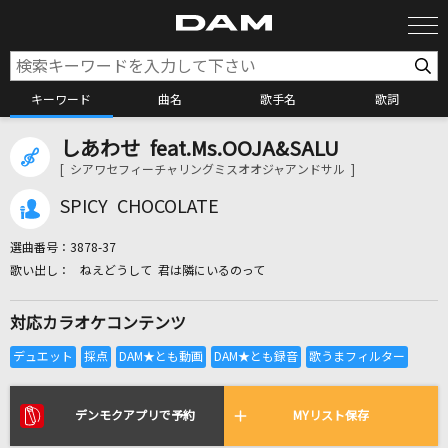
キーワード
曲名
歌手名
歌詞
しあわせ feat.Ms.OOJA&SALU
カラオケ検索
[ シアワセフィーチャリングミスオオジャアンドサル ]
SPICY CHOCOLATE
カラオケ店舗検索
選曲番号：
3878-37
ねえどうして 君は隣にいるのって
カラオケリクエスト
対応カラオケコンテンツ
全国りれき
リアルタイムで歌われている曲の一覧
デンモクアプリで予約
MYリスト保存