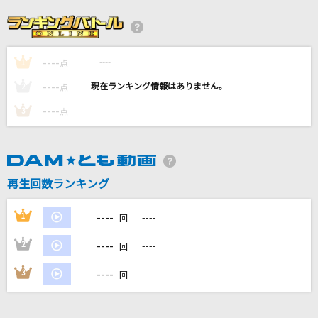
SHIVER
the GazettE(ガゼット)
----
----
1
IRIS OUT
点
米津玄師
----
----
2
点
----
----
3
点
[生音]ロックンロール・ウィドウ
山口百恵
カサブタ
再生回数ランキング
千綿ヒデノリ
----
1
----
回
もっと見る
----
2
----
回
DAMの新曲・ランキングなど
----
3
----
回
カラオケ最新情報をチェック！