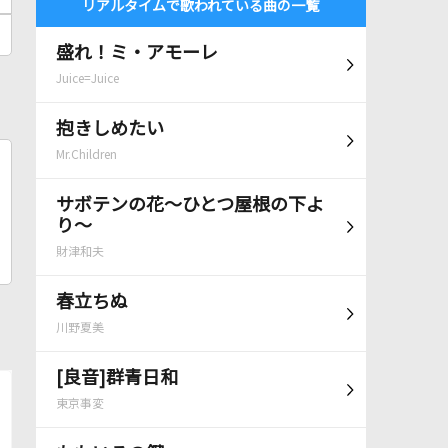
リアルタイムで歌われている曲の一覧
盛れ！ミ・アモーレ
Juice=Juice
抱きしめたい
Mr.Children
サボテンの花～ひとつ屋根の下よ
り～
財津和夫
春立ちぬ
川野夏美
[良音]群青日和
東京事変