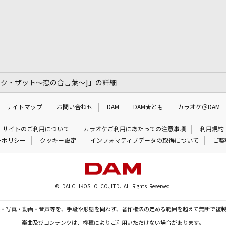
ト・ライク・ザット～恋の合言葉～]」の詳細
サイトマップ
お問い合わせ
DAM
DAM★とも
カラオケ＠DAM
サイトのご利用について
カラオケご利用にあたっての注意事項
利用規約
ーポリシー
クッキー設定
インフォマティブデータの取得について
ご契
© DAIICHIKOSHO CO.,LTD. All Rights Reserved.
・写真・動画・音声等を、手段や形態を問わず、著作権法の定める範囲を超えて無断で複
楽曲及びコンテンツは、機種によりご利用いただけない場合があります。