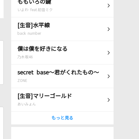
ももいろの鍵
いよわ feat.初音ミク
[生音]水平線
back number
僕は僕を好きになる
乃木坂46
secret base～君がくれたもの～
ZONE
[生音]マリーゴールド
あいみょん
もっと見る