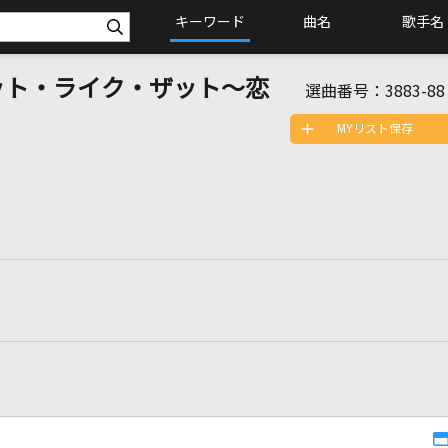
キーワード
曲名
歌手名
ドゥ・イット・ライク・ザット～恋
選曲番号：
3883-88
MYリスト保存