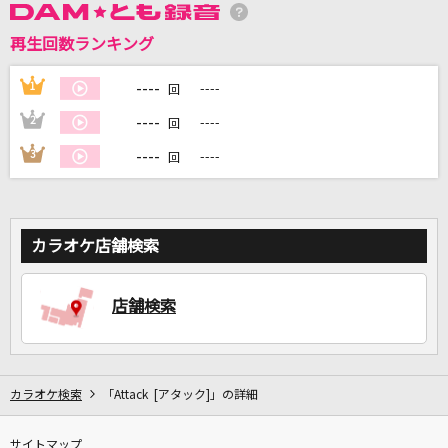
再生回数ランキング
DAMに会員登録・ログインして
----
1
----
回
カラオケをもっと楽しもう！
----
2
----
回
----
3
----
回
自宅でカラオケ歌い放題！
家族や友達と一緒に！練習にも！
カラオケ店舗検索
店舗検索
カラオケ検索
「Attack [アタック]」の詳細
サイトマップ