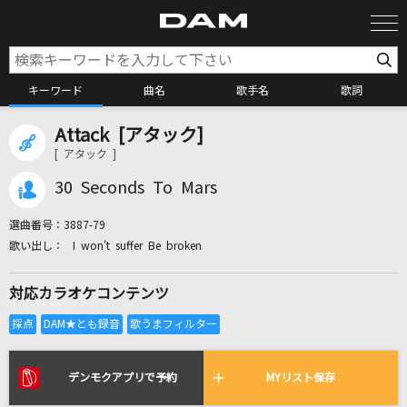
キーワード
曲名
歌手名
歌詞
Attack [アタック]
カラオケ検索
[ アタック ]
30 Seconds To Mars
カラオケ店舗検索
選曲番号：
3887-79
I won't suffer Be broken
カラオケリクエスト
対応カラオケコンテンツ
全国りれき
リアルタイムで歌われている曲の一覧
デンモクアプリで予約
MYリスト保存