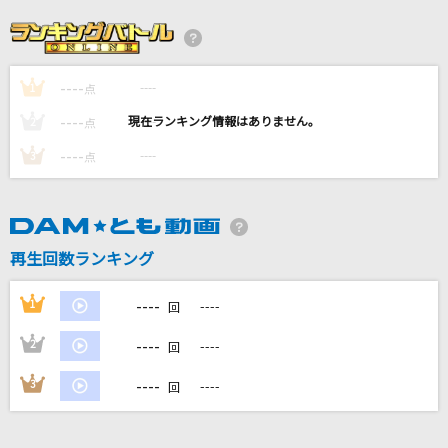
中の島ブルース
内山田洋とクール・ファイブ
----
----
1
点
[生音]地上の星
----
----
2
点
中島みゆき
----
----
3
点
[生音]サマータイムシンデレラ
緑黄色社会
再生回数ランキング
群青
YOASOBI
----
1
----
回
もっと見る
----
2
----
回
----
3
----
回
DAMの新曲・ランキングなど
カラオケ最新情報をチェック！