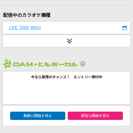
酔いどれ知らず
Kanaria
配信中のカラオケ機種
Deal with the devil
LIVE DAM WAO!
Tia
くりてぃかるぷりちー
iLiFE!
2026年8月度
[生音]To Love You More [トゥ・ラヴ・ユー・
モア]
今なら採用のチャンス！ エントリー受付中
Celine Dion With Special Guests Kryzler & Kompany
[生音]心という名の不可解
Ado
DAM★ともボーカルエントリーランキング
動画公開曲を見る
録音公開曲を見る
すずめ feat.十明
RADWIMPS