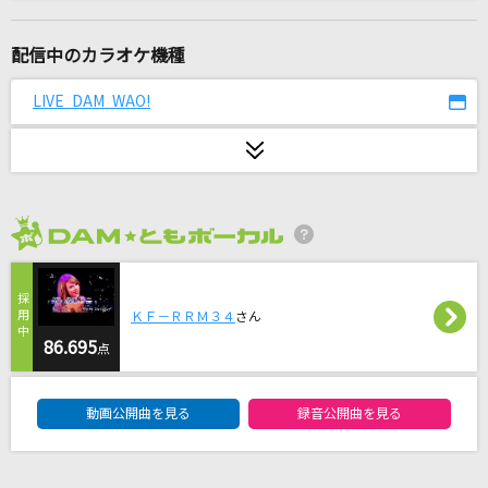
[生音]LA・LA・LA LOVE SONG
久保田利伸with NAOMI CAMPBELL
配信中のカラオケ機種
ジレンマ
LIVE DAM WAO!
DECO*27
[良音]月光花
Janne Da Arc
2026年8月度
KING
Kanaria
ＫＦ－ＲＲＭ３４
さん
[生音]魔法の絨毯
86.695
点
川崎鷹也
DAM★ともボーカルエントリーランキング
動画公開曲を見る
録音公開曲を見る
神経がワレタ寒い夜
PIERROT(Pierrot)