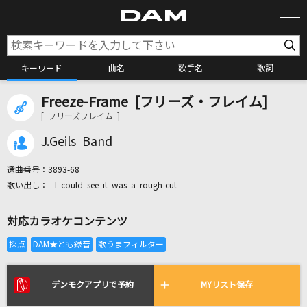
キーワード
曲名
歌手名
歌詞
Freeze-Frame [フリーズ・フレイム]
カラオケ検索
[ フリーズフレイム ]
J.Geils Band
カラオケ店舗検索
選曲番号：
3893-68
I could see it was a rough-cut
カラオケリクエスト
対応カラオケコンテンツ
全国りれき
リアルタイムで歌われている曲の一覧
デンモクアプリで予約
MYリスト保存