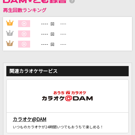
再生回数ランキング
DAMに会員登録・ログインして
カラオケをもっと楽しもう！
----
1
----
回
----
2
----
回
----
3
----
回
自宅でカラオケ歌い放題！
家族や友達と一緒に！練習にも！
関連カラオケサービス
カラオケ@DAM
いつものカラオケが24時間いつでもおうちで楽しめる！