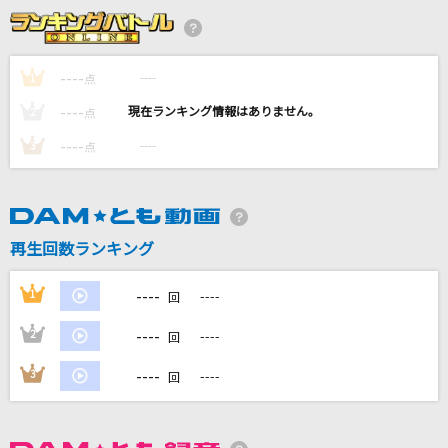
怪獣
サカナクション
----
----
1
点
火種
----
----
2
点
キタニタツヤ
----
----
3
点
[生音]わかって下さい
因幡晃
今では…今なら…今も…-Mixture style-
再生回数ランキング
B'z
----
1
----
回
もっと見る
----
2
----
回
DAMの新曲・ランキングなど
----
3
----
回
カラオケ最新情報をチェック！