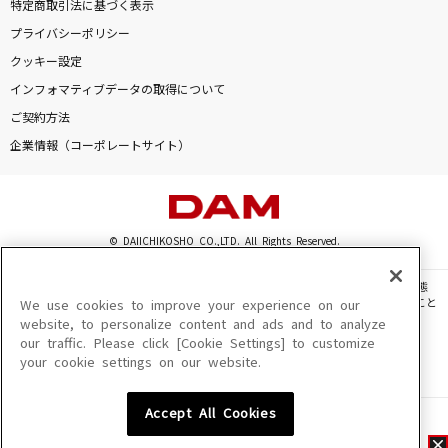
特定商取引法に基づく表示
プライバシーポリシー
クッキー設定
インフォマティブデータの取得について
ご契約方法
企業情報（コーポレートサイト）
© DAIICHIKOSHO CO.,LTD. All Rights Reserved.
このサイトに掲載されている一切の文章・画像・写真・動画・音声等を、手段や形態
を問わず、著作権法の定める範囲を超えて無断で複製、転載、ファイル化などすること
We use cookies to improve your experience on our
を禁じます。
website, to personalize content and ads and to analyze
our traffic. Please click [Cookie Settings] to customize
楽曲及びコンテンツは、機種によりご利用いただけない場合があります。
your cookie settings on our website.
楽曲及びコンテンツの配信日、配信内容が変更になる場合があります。
楽曲によりMYリスト保存ができない場合があります。
Accept All Cookies
JASRAC許諾番号
6602250213Y31015 6602250112Y38026 6602250240Y31015
6602250241Y45122