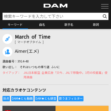
キーワード
曲名
歌手名
歌詞
March of Time
カラオケ検索
[ マーチオブタイム ]
Aimer(エメ)
カラオケ店舗検索
選曲番号：
3914-48
それはいつもの帰り道 ふいに
カラオケリクエスト
JAL日本航空 企業広告「只今、JALで移動中。3月の校庭篇」使
用楽曲
全国りれき
対応カラオケコンテンツ
リアルタイムで歌われている曲の一覧