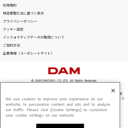
利用規約
特定商取引法に基づく表示
プライバシーポリシー
クッキー設定
インフォマティブデータの取得について
ご契約方法
企業情報（コーポレートサイト）
© DAIICHIKOSHO CO.,LTD. All Rights Reserved.
このサイトに掲載されている一切の文章・画像・写真・動画・音声等を、手段や形態
を問わず、著作権法の定める範囲を超えて無断で複製、転載、ファイル化などすること
We use cookies to improve your experience on our
を禁じます。
website, to personalize content and ads and to analyze
our traffic. Please click [Cookie Settings] to customize
楽曲及びコンテンツは、機種によりご利用いただけない場合があります。
your cookie settings on our website.
楽曲及びコンテンツの配信日、配信内容が変更になる場合があります。
楽曲によりMYリスト保存ができない場合があります。