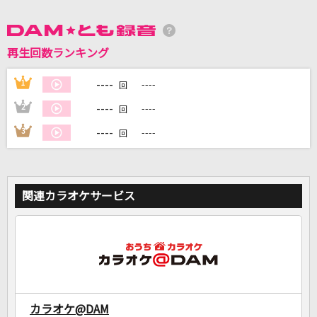
DAMに会員登録・ログインして
再生回数ランキング
カラオケをもっと楽しもう！
----
1
----
回
----
2
----
回
自宅でカラオケ歌い放題！
----
3
----
回
家族や友達と一緒に！練習にも！
関連カラオケサービス
カラオケ@DAM