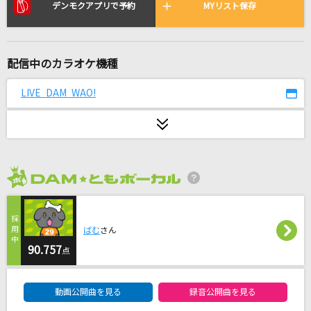
プシ
デンモクアプリで予約
MYリスト保存
r-906 feat.初音ミク
未来のヒーローたちへ
配信中のカラオケ機種
タケヤキ翔
LIVE DAM WAO!
白日
King Gnu
何様 feat. ぼくのりりっくのぼうよみ
SKY-HI
2026年8月度
ココロオドル
ばむ
さん
nobodyknows+(nobodyknows)
90.757
点
[良音]三日月
DAM★ともボーカルエントリーランキング
絢香
動画公開曲を見る
録音公開曲を見る