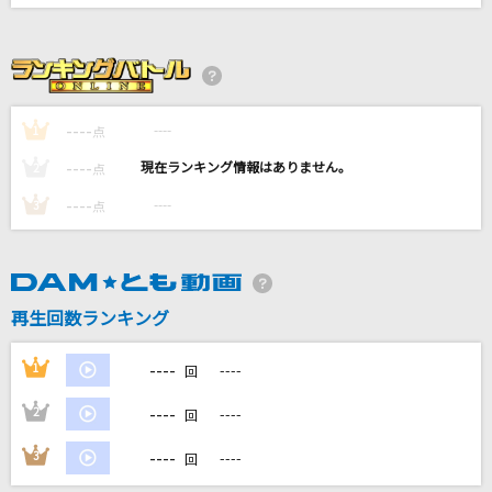
[良音]ONE
Crystal Kay
The Answer
----
なにわ男子
----
1
点
----
----
2
点
アイネクライネ
----
----
3
点
米津玄師
東京テディベア(Game Version)
Neru feat.鏡音リン
再生回数ランキング
もっと見る
----
1
----
回
DAMの新曲・ランキングなど
----
2
----
回
カラオケ最新情報をチェック！
----
3
----
回