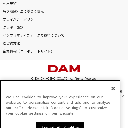
利用規約
特定商取引法に基づく表示
プライバシーポリシー
クッキー設定
インフォマティブデータの取得について
ご契約方法
企業情報（コーポレートサイト）
© DAIICHIKOSHO CO.,LTD. All Rights Reserved.
このサイトに掲載されている一切の文章・画像・写真・動画・音声等を、手段や形態
を問わず、著作権法の定める範囲を超えて無断で複製、転載、ファイル化などすること
We use cookies to improve your experience on our
を禁じます。
website, to personalize content and ads and to analyze
our traffic. Please click [Cookie Settings] to customize
楽曲及びコンテンツは、機種によりご利用いただけない場合があります。
your cookie settings on our website.
楽曲及びコンテンツの配信日、配信内容が変更になる場合があります。
楽曲によりMYリスト保存ができない場合があります。
Accept All Cookies