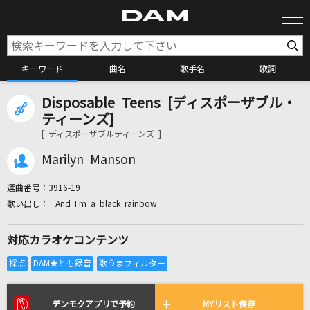
キーワード
曲名
歌手名
歌詞
Disposable Teens [ディスポーザブル・
カラオケ検索
ティーンズ]
[ ディスポーザブルティーンズ ]
カラオケ店舗検索
Marilyn Manson
選曲番号：
3916-19
カラオケリクエスト
And I'm a black rainbow
対応カラオケコンテンツ
全国りれき
リアルタイムで歌われている曲の一覧
デンモクアプリで予約
MYリスト保存