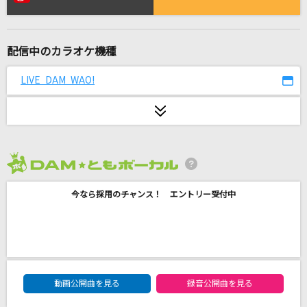
TAKE ME HIGHER
V6
配信中のカラオケ機種
あいつら全員同窓会
ずっと真夜中でいいのに。
LIVE DAM WAO!
[生音]囮囚
BLUE ENCOUNT
ひゅるりらぱっぱ
2026年8月度
tuki.
今なら採用のチャンス！ エントリー受付中
ヴァンパイア
Janne Da Arc
[生音]北ウイング
DAM★ともボーカルエントリーランキング
中森明菜
動画公開曲を見る
録音公開曲を見る