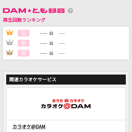
再生回数ランキング
DAMに会員登録・ログインして
カラオケをもっと楽しもう！
----
1
----
回
----
2
----
回
----
3
----
回
自宅でカラオケ歌い放題！
家族や友達と一緒に！練習にも！
関連カラオケサービス
カラオケ@DAM