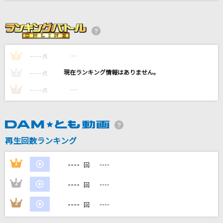
桜
コブクロ
[生音]オレンジ
----
----
1
点
SPYAIR
----
----
2
点
イヤホン
----
----
3
点
ゴールデンボンバー
[生音]To Love You More [トゥ・ラヴ・ユー・
モア]
再生回数ランキング
Celine Dion With Special Guests Kryzler & Kompany
----
1
----
回
もっと見る
----
2
----
回
DAMの新曲・ランキングなど
----
3
----
カラオケ最新情報をチェック！
回