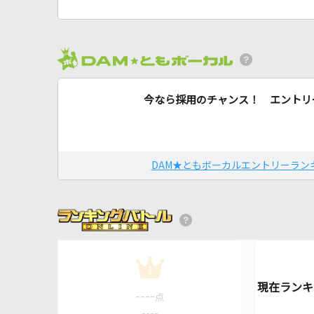
今なら採用のチャンス！ エントリ
DAM★ともボーカルエントリーラン
1
----
点
----