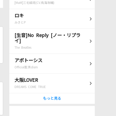
[MaM]三毛縞斑(CV.鳥海浩輔)
ロキ
みきとP
[生音]No Reply [ノー・リプラ
イ]
The Beatles
アポトーシス
Official髭男dism
大阪LOVER
DREAMS COME TRUE
もっと見る