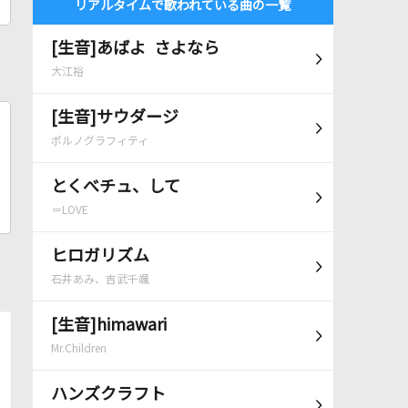
リアルタイムで歌われている曲の一覧
[生音]あばよ さよなら
大江裕
[生音]サウダージ
ポルノグラフィティ
とくべチュ、して
＝LOVE
ヒロガリズム
石井あみ、吉武千颯
[生音]himawari
Mr.Children
ハンズクラフト