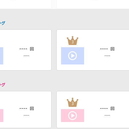
ング
3
----
----
回
回
----
----
ング
3
----
----
回
回
----
----