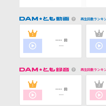
再生回数ランキ
1
2
----
回
----
再生回数ランキ
1
2
----
回
----