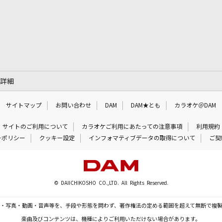
の詳細
サイトマップ
お問い合わせ
DAM
DAM★とも
カラオケ＠DAM
サイトのご利用について
カラオケご利用にあたっての注意事項
利用規約
ーポリシー
クッキー設定
インフォマティブデータの取得について
ご契
© DAIICHIKOSHO CO.,LTD. All Rights Reserved.
・写真・動画・音声等を、手段や形態を問わず、著作権法の定める範囲を超えて無断で複
楽曲及びコンテンツは、機種によりご利用いただけない場合があります。