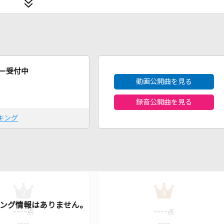
2026年8月度
ー受付中
動画公開曲を見る
録音公開曲を見る
キング
2
3
----
----
点
点
----
----