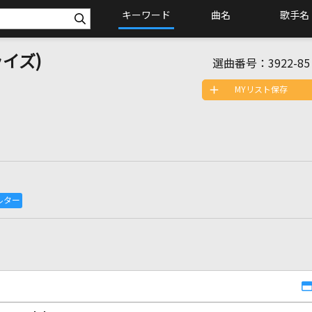
キーワード
曲名
歌手名
イズ)
選曲番号：
3922-85
MYリスト保存