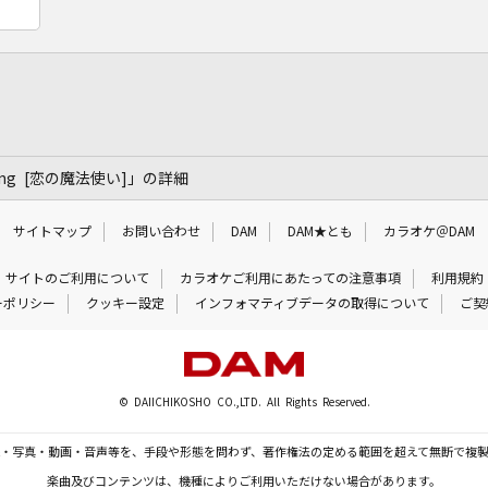
ancing [恋の魔法使い]」の詳細
サイトマップ
お問い合わせ
DAM
DAM★とも
カラオケ＠DAM
サイトのご利用について
カラオケご利用にあたっての注意事項
利用規約
ーポリシー
クッキー設定
インフォマティブデータの取得について
ご契
© DAIICHIKOSHO CO.,LTD. All Rights Reserved.
・写真・動画・音声等を、手段や形態を問わず、著作権法の定める範囲を超えて無断で複
楽曲及びコンテンツは、機種によりご利用いただけない場合があります。