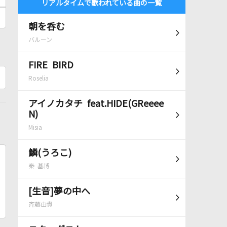
リアルタイムで歌われている曲の一覧
朝を呑む
バルーン
FIRE BIRD
Roselia
アイノカタチ feat.HIDE(GReeee
N)
Misia
鱗(うろこ)
秦 基博
[生音]夢の中へ
斉藤由貴