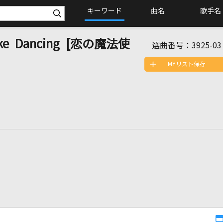
キーワード
曲名
歌手名
Like Dancing [恋の魔法使
選曲番号：
3925-03
MYリスト保存