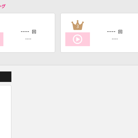
ング
3
----
----
回
回
----
----