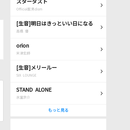
スターダスト
Official髭男dism
[生音]明日はきっといい日になる
高橋 優
orion
米津玄師
[生音]メリールー
SIX LOUNGE
STAND ALONE
氷室京介
もっと見る