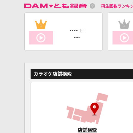
再生回数ランキ
1
2
----
回
----
カラオケ店舗検索
店舗検索