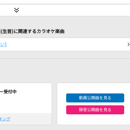
の魔法使い](生音)に関連するカラオケ楽曲
使い]
2026年8月度
ー受付中
動画公開曲を見る
録音公開曲を見る
キング