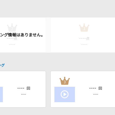
2
3
----
----
点
点
----
----
ング
3
----
----
回
回
----
----