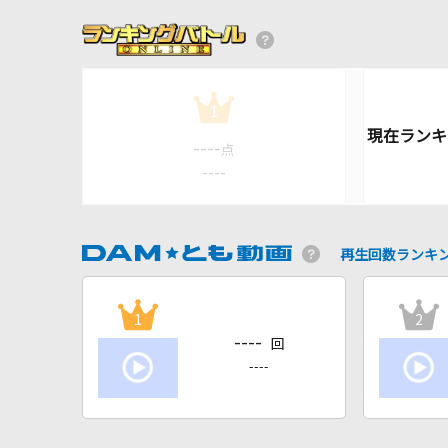
1
----
点
----
再生回数ランキ
1
2
----
回
----