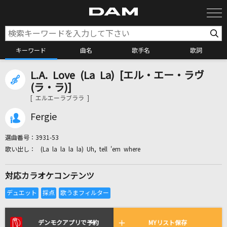
キーワード
曲名
歌手名
歌詞
L.A. Love (La La) [エル・エー・ラヴ
カラオケ検索
(ラ・ラ)]
[ エルエーラブララ ]
カラオケ店舗検索
Fergie
選曲番号：
3931-53
カラオケリクエスト
(La la la la la) Uh, tell 'em where
対応カラオケコンテンツ
全国りれき
リアルタイムで歌われている曲の一覧
デンモクアプリで予約
MYリスト保存