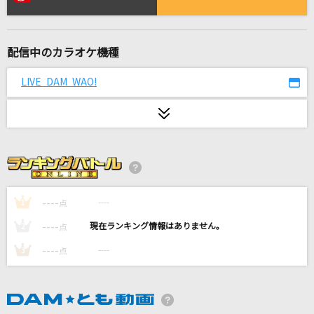
PIECE OF MY WISH
今井美樹
配信中のカラオケ機種
[生音]明日への手紙
手嶌 葵
LIVE DAM WAO!
一番の宝物(Yui ver.)
Girls Dead Monster
シャル・ウィ・ダンス?
ReoNa
----
----
1
点
アイネクライネ
----
----
2
点
米津玄師
----
----
3
点
海の声
浦島太郎(桐谷健太)