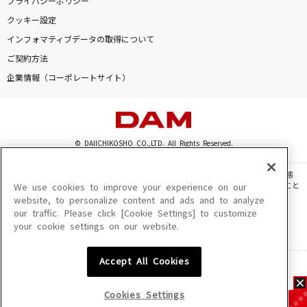
プライバシーポリシー
クッキー設定
インフォマティブデータの取得について
ご契約方法
企業情報（コーポレートサイト）
© DAIICHIKOSHO CO.,LTD. All Rights Reserved.
このサイトに掲載されている一切の文章・画像・写真・動画・音声等を、手段や形態
を問わず、著作権法の定める範囲を超えて無断で複製、転載、ファイル化などすること
We use cookies to improve your experience on our
を禁じます。
website, to personalize content and ads and to analyze
our traffic. Please click [Cookie Settings] to customize
楽曲及びコンテンツは、機種によりご利用いただけない場合があります。
your cookie settings on our website.
楽曲及びコンテンツの配信日、配信内容が変更になる場合があります。
楽曲によりMYリスト保存ができない場合があります。
Accept All Cookies
JASRAC許諾番号
6602250213Y31015 6602250112Y38026 6602250240Y31015
6602250241Y45122
Cookies Settings