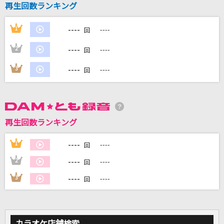
再生回数ランキング
[生音]恋
back number
----
1
----
回
[生音]3月9日
----
2
----
回
レミオロメン
----
3
----
回
歩く
ヨルシカ
青空
再生回数ランキング
THE BLUE HEARTS
----
1
----
回
もっと見る
----
2
----
回
----
3
----
回
DAMの新曲・ランキングなど
カラオケ最新情報をチェック！
カラオケ店舗検索