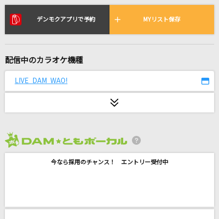
[生音]HOT LIMIT
T.M.Revolution
デンモクアプリで予約
MYリスト保存
青い珊瑚礁
松田聖子
配信中のカラオケ機種
DUA・RHYTHM
LIVE DAM WAO!
Chevon
灰色と青(+菅田将暉)
米津玄師
2026年8月度
あなたに逢いたくて2004
今なら採用のチャンス！ エントリー受付中
松田聖子
CHOICE&CHANCE
Juice=Juice
DAM★ともボーカルエントリーランキング