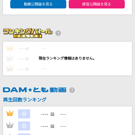
レディメイド
動画公開曲を見る
録音公開曲を見る
Ado
Ki・mi・ni・mu・chu
EXILE
----
----
1
点
TATTOO
----
----
Official髭男dism
2
点
----
----
3
点
アイドルパワー
M!LK
もっと見る
再生回数ランキング
DAMの新曲・ランキングなど
----
1
----
回
カラオケ最新情報をチェック！
----
2
----
回