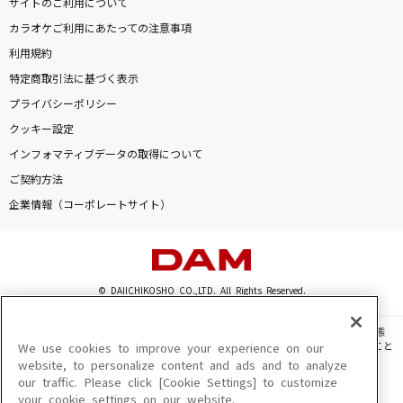
サイトのご利用について
カラオケご利用にあたっての注意事項
利用規約
特定商取引法に基づく表示
プライバシーポリシー
クッキー設定
インフォマティブデータの取得について
ご契約方法
企業情報（コーポレートサイト）
© DAIICHIKOSHO CO.,LTD. All Rights Reserved.
このサイトに掲載されている一切の文章・画像・写真・動画・音声等を、手段や形態
を問わず、著作権法の定める範囲を超えて無断で複製、転載、ファイル化などすること
We use cookies to improve your experience on our
を禁じます。
website, to personalize content and ads and to analyze
our traffic. Please click [Cookie Settings] to customize
楽曲及びコンテンツは、機種によりご利用いただけない場合があります。
your cookie settings on our website.
楽曲及びコンテンツの配信日、配信内容が変更になる場合があります。