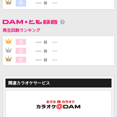
----
3
----
回
DAMに会員登録・ログインして
カラオケをもっと楽しもう！
再生回数ランキング
----
1
----
回
自宅でカラオケ歌い放題！
----
2
----
回
家族や友達と一緒に！練習にも！
----
3
----
回
関連カラオケサービス