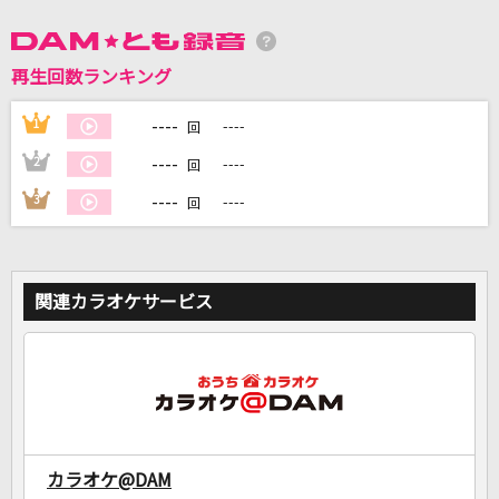
DAMに会員登録・ログインして
再生回数ランキング
カラオケをもっと楽しもう！
----
1
----
回
----
2
----
回
----
3
----
回
自宅でカラオケ歌い放題！
家族や友達と一緒に！練習にも！
関連カラオケサービス
カラオケ@DAM