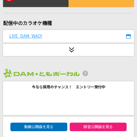
[生音]TSUNAMI
サザンオールスターズ
配信中のカラオケ機種
天灯
sajou no hana
LIVE DAM WAO!
正しくなれない
ずっと真夜中でいいのに。
ロキ
2026年8月度
みきとP
今なら採用のチャンス！ エントリー受付中
[生音]HOT LIMIT
T.M.Revolution
Habit
DAM★ともボーカルエントリーランキング
SEKAI NO OWARI(世界の終わり)
動画公開曲を見る
録音公開曲を見る