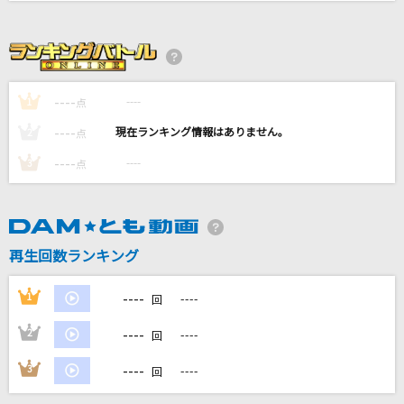
シャルル
バルーン
桃色吐息
----
----
1
点
高橋真梨子
----
----
2
点
スターライトパレード
----
----
3
点
SEKAI NO OWARI(世界の終わり)
ぬくもり
川崎鷹也
再生回数ランキング
もっと見る
----
1
----
回
----
2
----
DAMの新曲・ランキングなど
回
カラオケ最新情報をチェック！
----
3
----
回