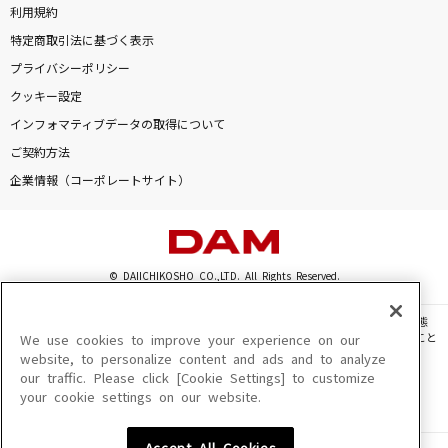
利用規約
特定商取引法に基づく表示
プライバシーポリシー
クッキー設定
インフォマティブデータの取得について
ご契約方法
企業情報（コーポレートサイト）
© DAIICHIKOSHO CO.,LTD. All Rights Reserved.
このサイトに掲載されている一切の文章・画像・写真・動画・音声等を、手段や形態
を問わず、著作権法の定める範囲を超えて無断で複製、転載、ファイル化などすること
We use cookies to improve your experience on our
を禁じます。
website, to personalize content and ads and to analyze
our traffic. Please click [Cookie Settings] to customize
楽曲及びコンテンツは、機種によりご利用いただけない場合があります。
your cookie settings on our website.
楽曲及びコンテンツの配信日、配信内容が変更になる場合があります。
楽曲によりMYリスト保存ができない場合があります。