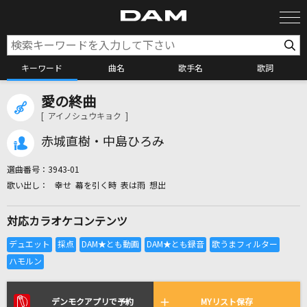
キーワード
曲名
歌手名
歌詞
愛の終曲
カラオケ検索
[ アイノシュウキョク ]
赤城直樹・中島ひろみ
カラオケ店舗検索
選曲番号：
3943-01
幸せ 幕を引く時 表は雨 想出
カラオケリクエスト
対応カラオケコンテンツ
全国りれき
リアルタイムで歌われている曲の一覧
デンモクアプリで予約
MYリスト保存