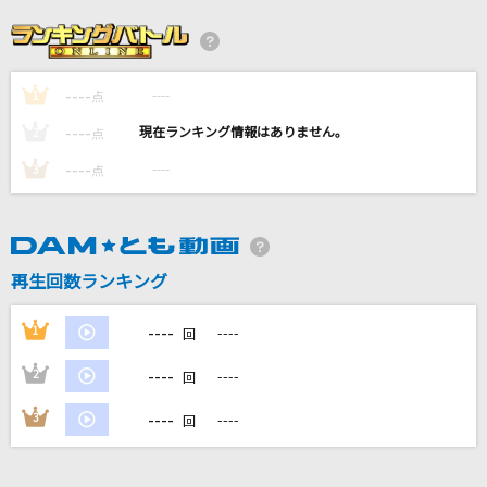
らぶきゅん うぉんてっど
きゅるりんってしてみて
----
----
1
六兆年と一夜物語
点
和楽器バンド
----
----
2
点
----
----
3
点
エデンの部屋
Saucy Dog
[生音]Can't Take My Eyes Off You (Single Ve
再生回数ランキング
rsion) [君の瞳に恋してる]
Boys Town Gang
----
1
----
回
もっと見る
----
2
----
回
----
3
----
回
DAMの新曲・ランキングなど
カラオケ最新情報をチェック！