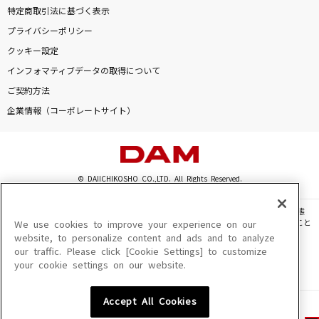
特定商取引法に基づく表示
プライバシーポリシー
クッキー設定
インフォマティブデータの取得について
ご契約方法
企業情報（コーポレートサイト）
© DAIICHIKOSHO CO.,LTD. All Rights Reserved.
このサイトに掲載されている一切の文章・画像・写真・動画・音声等を、手段や形態
を問わず、著作権法の定める範囲を超えて無断で複製、転載、ファイル化などすること
We use cookies to improve your experience on our
を禁じます。
website, to personalize content and ads and to analyze
our traffic. Please click [Cookie Settings] to customize
楽曲及びコンテンツは、機種によりご利用いただけない場合があります。
your cookie settings on our website.
楽曲及びコンテンツの配信日、配信内容が変更になる場合があります。
楽曲によりMYリスト保存ができない場合があります。
Accept All Cookies
JASRAC許諾番号
6602250213Y31015 6602250112Y38026 6602250240Y31015