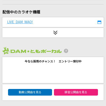
蒲公英
幾田りら
配信中のカラオケ機種
残酷な天使のテーゼ
LIVE DAM WAO!
高橋洋子
睨めっ娘
友成空
2026年8月度
晴る
今なら採用のチャンス！ エントリー受付中
ヨルシカ
B級
ちゃんみな
DAM★ともボーカルエントリーランキング
君はロックを聴かない
動画公開曲を見る
録音公開曲を見る
あいみょん