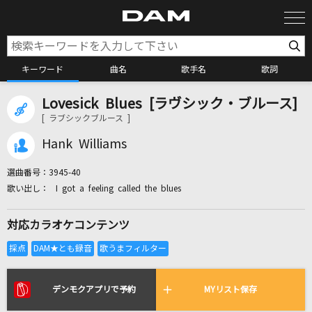
キーワード
曲名
歌手名
歌詞
Lovesick Blues [ラヴシック・ブルース]
カラオケ検索
[ ラブシックブルース ]
Hank Williams
カラオケ店舗検索
選曲番号：
3945-40
I got a feeling called the blues
カラオケリクエスト
対応カラオケコンテンツ
全国りれき
リアルタイムで歌われている曲の一覧
デンモクアプリで予約
MYリスト保存