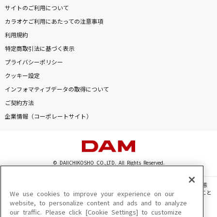
サイトのご利用について
カラオケご利用にあたっての注意事項
利用規約
特定商取引法に基づく表示
プライバシーポリシー
クッキー設定
インフォマティブデータの取得について
ご契約方法
企業情報（コーポレートサイト）
© DAIICHIKOSHO CO.,LTD. All Rights Reserved.
このサイトに掲載されている一切の文章・画像・写真・動画・音声等を、手段や形態
を問わず、著作権法の定める範囲を超えて無断で複製、転載、ファイル化などすること
We use cookies to improve your experience on our
を禁じます。
website, to personalize content and ads and to analyze
our traffic. Please click [Cookie Settings] to customize
楽曲及びコンテンツは、機種によりご利用いただけない場合があります。