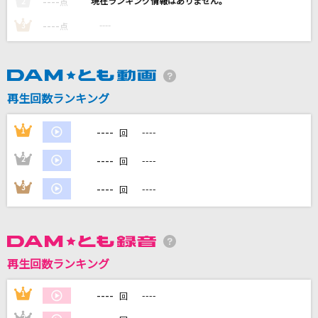
----
----
2
点
ビースト・ダンス
----
----
3
点
和田たけあき(くらげP)
[生音]魔法の絨毯
川崎鷹也
再生回数ランキング
ハナミズキ
----
1
----
回
一青 窈
----
2
----
回
思秋期
----
3
----
回
岩崎宏美(益田宏美)
もっと見る
再生回数ランキング
DAMの新曲・ランキングなど
カラオケ最新情報をチェック！
----
1
----
回