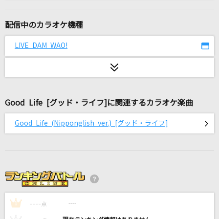
My Soul,Your Beats!
Lia
配信中のカラオケ機種
紅蓮華 -アニメ映像 ver.-
LIVE DAM WAO!
LiSA
[生音]CHANCE!
白井貴子
Good Life [グッド・ライフ]に関連するカラオケ楽曲
オーバーライド
Good Life (Nipponglish ver.) [グッド・ライフ]
吉田夜世
未来予想図II
いきものがかり
[生音]十戒(1984)
----
中森明菜
----
1
点