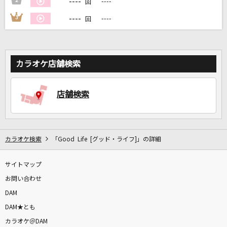
----
2
----
回
----
3
----
回
DAMに会員登録・ログインして
カラオケをもっと楽しもう！
カラオケ店舗検索
自宅でカラオケ歌い放題！
店舗検索
家族や友達と一緒に！練習にも！
カラオケ検索
「Good Life [グッド・ライフ]」の詳細
サイトマップ
お問い合わせ
DAM
DAM★とも
カラオケ＠DAM