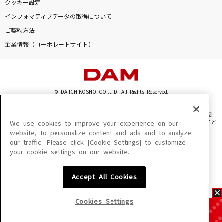
クッキー設定
インフォマティブデータの取得について
ご契約方法
企業情報（コーポレートサイト）
© DAIICHIKOSHO CO.,LTD. All Rights Reserved.
このサイトに掲載されている一切の文章・画像・写真・動画・音声等を、手段や形態
を問わず、著作権法の定める範囲を超えて無断で複製、転載、ファイル化などすること
We use cookies to improve your experience on our
を禁じます。
website, to personalize content and ads and to analyze
our traffic. Please click [Cookie Settings] to customize
楽曲及びコンテンツは、機種によりご利用いただけない場合があります。
your cookie settings on our website.
楽曲及びコンテンツの配信日、配信内容が変更になる場合があります。
楽曲によりMYリスト保存ができない場合があります。
Accept All Cookies
JASRAC許諾番号
6602250213Y31015 6602250112Y38026 6602250240Y31015
6602250241Y45122
Cookies Settings
NexTone許諾番号
ID000002945 ID000002947 ID000002937 ID000002938