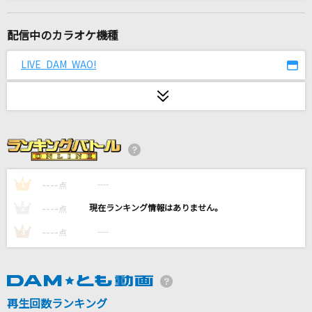
Prison Song [プリズン・ソング]
System Of A Down
配信中のカラオケ機種
トリノコシティ
LIVE DAM WAO!
40mP feat.初音ミク
[生音]地上の星
中島みゆき
楓
スピッツ
----
----
1
点
----
----
2
点
IRIS OUT
----
----
3
点
米津玄師
夏夜のマジック
indigo la End
再生回数ランキング