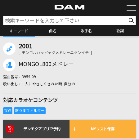
キーワード
曲名
歌手名
歌詞
2001
カラオケ検索
[ モンゴルハッピャクメドレーニセンイチ ]
MONGOL800メドレー
カラオケ店舗検索
選曲番号：
3959-09
人にやさしくされた時 自分の
カラオケリクエスト
対応カラオケコンテンツ
全国りれき
リアルタイムで歌われている曲の一覧
デンモクアプリで予約
MYリスト保存