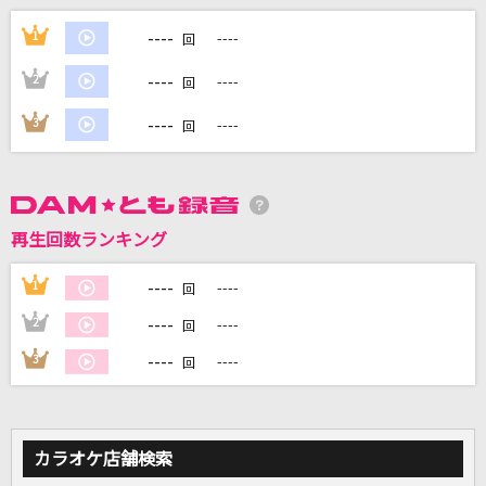
キミ記念日 ～生まれて来てくれてアリガトウ。
----
～
1
----
回
ソナーポケット(Sonar Pocket)
----
2
----
回
BEYOND THE TIME
----
3
----
回
TM NETWORK(TMN)
[生音]ベテルギウス
優里
再生回数ランキング
[生音]左右盲
----
1
----
回
ヨルシカ
----
2
----
回
----
3
----
もっと見る
回
DAMの新曲・ランキングなど
カラオケ最新情報をチェック！
カラオケ店舗検索