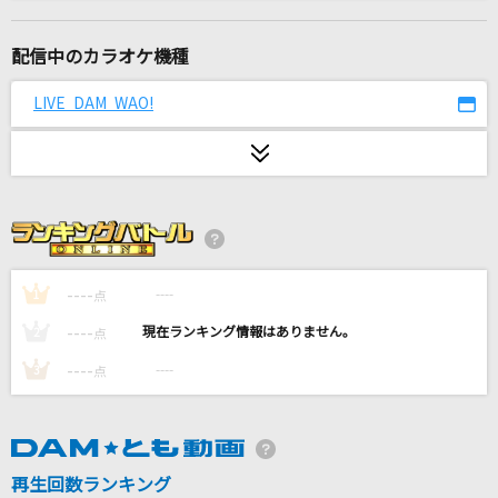
ほんまやで☆なんでやねん☆しらんけど
モナキ
配信中のカラオケ機種
ロメオ
LIVE DAM WAO!
LIP×LIP(勇次郎・愛蔵/CV:内山昂輝・島崎信長)
Myself
Changin' My Life
僕らの音
Mr.Children
----
----
1
点
----
----
2
点
やさしさで溢れるように
----
----
3
点
JUJU
輝け
ファンキー加藤
再生回数ランキング