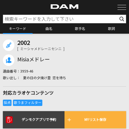
キーワード
曲名
歌手名
歌詞
2002
カラオケ検索
[ ミーシャメドレーニセンニ ]
Misiaメドレー
カラオケ店舗検索
選曲番号：
3959-46
夏の日の夕焼け雲 恋を待ち
カラオケリクエスト
対応カラオケコンテンツ
全国りれき
リアルタイムで歌われている曲の一覧
デンモクアプリで予約
MYリスト保存