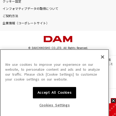
クッキー設定
インフォマティブデータの取得について
ご契約方法
企業情報（コーポレートサイト）
© DAIICHIKOSHO CO.,LTD. All Rights Reserved.
このサイトに掲載されている一切の文章・画像・写真・動画・音声等を、手段や形態
を問わず、著作権法の定める範囲を超えて無断で複製、転載、ファイル化などすること
We use cookies to improve your experience on our
を禁じます。
website, to personalize content and ads and to analyze
our traffic. Please click [Cookie Settings] to customize
楽曲及びコンテンツは、機種によりご利用いただけない場合があります。
your cookie settings on our website.
楽曲及びコンテンツの配信日、配信内容が変更になる場合があります。
楽曲によりMYリスト保存ができない場合があります。
Accept All Cookies
JASRAC許諾番号
6602250213Y31015 6602250112Y38026 6602250240Y31015
6602250241Y45122
Cookies Settings
NexTone許諾番号
ID000002945 ID000002947 ID000002937 ID000002938