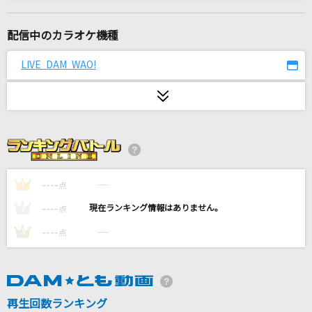
Caravan
Novelbright
配信中のカラオケ機種
いつだってそんなもんだろ
LIVE DAM WAO!
TENSONG
魔法の料理 ～君から君へ～
BUMP OF CHICKEN
[生音]晴る
ヨルシカ
----
----
1
点
----
----
2
点
[生音]366日
----
----
3
点
HY
あんなに一緒だったのに
See-Saw
再生回数ランキング