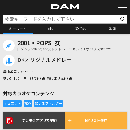
キーワード
曲名
歌手名
歌詞
2001・POPS 女
カラオケ検索
[ ダムランキングベストメドレーニセンイチポップスオンナ ]
DKオリジナルメドレー
カラオケ店舗検索
選曲番号：
3959-89
白上げて(Oh!) あげません(Oh!)
カラオケリクエスト
対応カラオケコンテンツ
全国りれき
リアルタイムで歌われている曲の一覧
デンモクアプリで予約
MYリスト保存