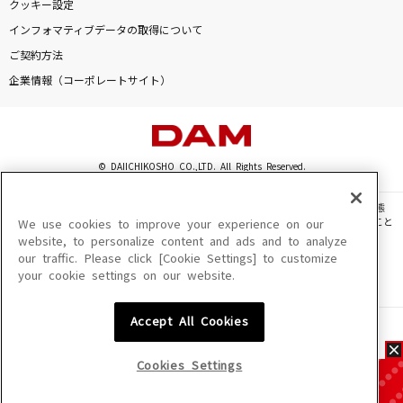
クッキー設定
インフォマティブデータの取得について
ご契約方法
企業情報（コーポレートサイト）
© DAIICHIKOSHO CO.,LTD. All Rights Reserved.
このサイトに掲載されている一切の文章・画像・写真・動画・音声等を、手段や形態
を問わず、著作権法の定める範囲を超えて無断で複製、転載、ファイル化などすること
We use cookies to improve your experience on our
を禁じます。
website, to personalize content and ads and to analyze
our traffic. Please click [Cookie Settings] to customize
楽曲及びコンテンツは、機種によりご利用いただけない場合があります。
your cookie settings on our website.
楽曲及びコンテンツの配信日、配信内容が変更になる場合があります。
楽曲によりMYリスト保存ができない場合があります。
Accept All Cookies
JASRAC許諾番号
6602250213Y31015 6602250112Y38026 6602250240Y31015
6602250241Y45122
Cookies Settings
NexTone許諾番号
ID000002945 ID000002947 ID000002937 ID000002938