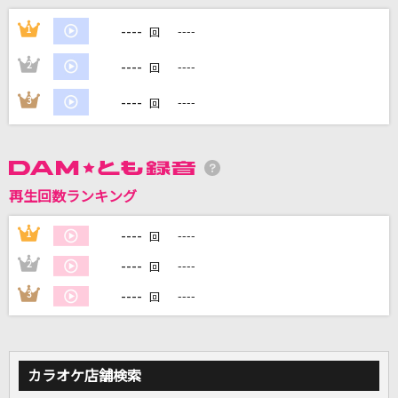
LOSER
----
1
----
回
米津玄師
----
2
----
回
嵐の中で輝いて
----
3
----
回
米倉千尋
Clover wish
ChamJam<五十嵐れお(CV:本渡楓)、松山空音(CV:長谷川育美)、伯方眞妃
(CV:榎吉麻弥)、水守ゆめ莉(CV:石原夏織)、寺本優佳(CV:和多田美咲)、横
再生回数ランキング
田文(CV:伊藤麻菜美)、市井舞菜(CV:立花日菜)>
----
1
----
回
IN MY DREAM
----
真行寺恵里
2
----
回
----
3
----
回
もっと見る
DAMの新曲・ランキングなど
カラオケ最新情報をチェック！
カラオケ店舗検索