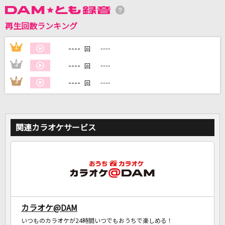
再生回数ランキング
DAMに会員登録・ログインして
カラオケをもっと楽しもう！
----
1
----
回
----
2
----
回
----
3
----
回
自宅でカラオケ歌い放題！
家族や友達と一緒に！練習にも！
関連カラオケサービス
カラオケ@DAM
いつものカラオケが24時間いつでもおうちで楽しめる！