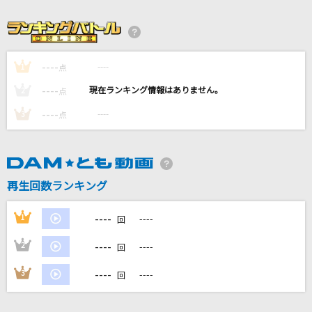
[生音]綾
My Hair is Bad
JOINT
----
----
1
点
川田まみ
----
----
2
点
----
----
3
東京テディベア
点
Neru feat.鏡音リン
[生音]ドライフラワー
再生回数ランキング
優里
----
もっと見る
1
----
回
----
2
----
回
DAMの新曲・ランキングなど
カラオケ最新情報をチェック！
----
3
----
回