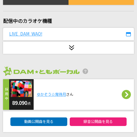
ぎゅっと
Sexy Zone
配信中のカラオケ機種
世界に一つだけの花
SMAP
LIVE DAM WAO!
[生音]楓
スピッツ
魔法って言っていいかな?
2026年8月度
平井堅
ギラギラ
ゆかぞう☆宵待月
さん
89.090
Ado
点
DAM★ともボーカルエントリーランキング
[生音]Tomorrow never knows
動画公開曲を見る
録音公開曲を見る
Mr.Children