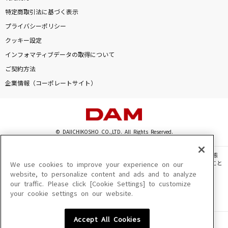
特定商取引法に基づく表示
プライバシーポリシー
クッキー設定
インフォマティブデータの取得について
ご契約方法
企業情報（コーポレートサイト）
© DAIICHIKOSHO CO.,LTD. All Rights Reserved.
このサイトに掲載されている一切の文章・画像・写真・動画・音声等を、手段や形態
を問わず、著作権法の定める範囲を超えて無断で複製、転載、ファイル化などすること
We use cookies to improve your experience on our
を禁じます。
website, to personalize content and ads and to analyze
our traffic. Please click [Cookie Settings] to customize
楽曲及びコンテンツは、機種によりご利用いただけない場合があります。
your cookie settings on our website.
楽曲及びコンテンツの配信日、配信内容が変更になる場合があります。
楽曲によりMYリスト保存ができない場合があります。
Accept All Cookies
JASRAC許諾番号