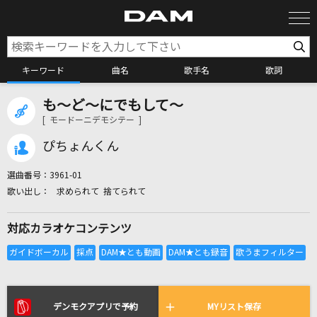
キーワード
曲名
歌手名
歌詞
も～ど～にでもして～
カラオケ検索
[ モードーニデモシテー ]
ぴちょんくん
カラオケ店舗検索
選曲番号：
3961-01
求められて 捨てられて
カラオケリクエスト
対応カラオケコンテンツ
全国りれき
リアルタイムで歌われている曲の一覧
デンモクアプリで予約
MYリスト保存