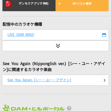
Curtain Call feat.Taka
デンモクアプリで予約
MYリスト保存
清水翔太
君がドアを閉めた後
配信中のカラオケ機種
back number
LIVE DAM WAO!
#あくあ色ぱれっと
湊あくあ
パラサイト
See You Again (Nipponglish ver.) [シー・ユー・アゲイ
DECO*27
ン]に関連するカラオケ楽曲
恋風邪にのせて
See You Again [シー・ユー・アゲイン]
Vaundy
[生音]異邦人～シルクロードのテーマ～
久保田早紀
2026年8月度