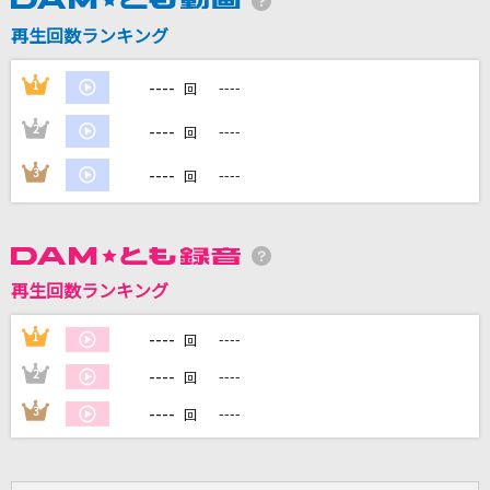
再生回数ランキング
DAMに会員登録・ログインして
カラオケをもっと楽しもう！
----
1
----
回
----
2
----
回
----
3
----
回
自宅でカラオケ歌い放題！
家族や友達と一緒に！練習にも！
再生回数ランキング
----
1
----
回
----
2
----
回
----
3
----
回