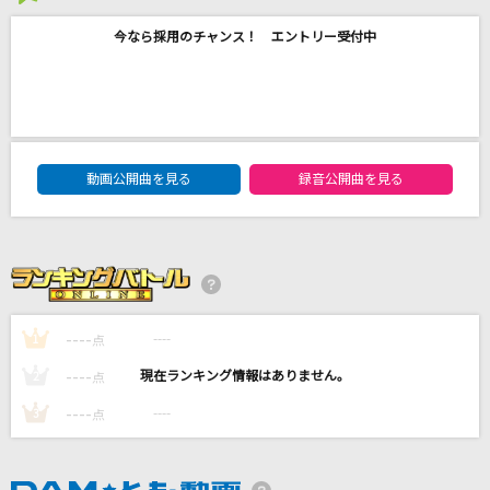
[生音]高嶺の花子さん
今なら採用のチャンス！ エントリー受付中
back number
ヌナ
パク・ジュニョン
DAM★ともボーカルエントリーランキング
動画公開曲を見る
録音公開曲を見る
Song for…
HY
[生音]カブトムシ
aiko
----
----
1
点
もっと見る
----
----
2
点
DAMの新曲・ランキングなど
----
----
3
点
カラオケ最新情報をチェック！