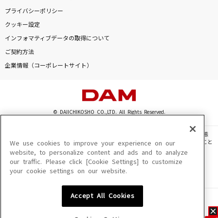
プライバシーポリシー
クッキー設定
インフォマティブデータの取得について
ご契約方法
企業情報（コーポレートサイト）
© DAIICHIKOSHO CO.,LTD. All Rights Reserved.
このサイトに掲載されている一切の文章・画像・写真・動画・音声等を、手段や形態
を問わず、著作権法の定める範囲を超えて無断で複製、転載、ファイル化などすること
We use cookies to improve your experience on our
を禁じます。
website, to personalize content and ads and to analyze
our traffic. Please click [Cookie Settings] to customize
楽曲及びコンテンツは、機種によりご利用いただけない場合があります。
your cookie settings on our website.
楽曲及びコンテンツの配信日、配信内容が変更になる場合があります。
楽曲によりMYリスト保存ができない場合があります。
Accept All Cookies
JASRAC許諾番号
6602250213Y31015 6602250112Y38026 6602250240Y31015
6602250241Y45122