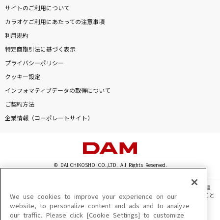
サイトのご利用について
カラオケご利用にあたっての注意事項
利用規約
特定商取引法に基づく表示
プライバシーポリシー
クッキー設定
インフォマティブデータの取得について
ご契約方法
企業情報（コーポレートサイト）
© DAIICHIKOSHO CO.,LTD. All Rights Reserved.
このサイトに掲載されている一切の文章・画像・写真・動画・音声等を、手段や形態
を問わず、著作権法の定める範囲を超えて無断で複製、転載、ファイル化などすること
We use cookies to improve your experience on our
を禁じます。
website, to personalize content and ads and to analyze
our traffic. Please click [Cookie Settings] to customize
楽曲及びコンテンツは、機種によりご利用いただけない場合があります。