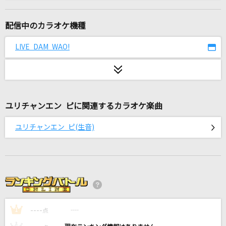
好きすぎて滅！
M!LK
配信中のカラオケ機種
15の夜
LIVE DAM WAO!
尾崎豊
天国
Mrs. GREEN APPLE
ユリチャンエン ピに関連するカラオケ楽曲
くつずれ
ユリチャンエン ピ(生音)
松田亮治
[生音]LOVE LOVE LOVE(ビデオクリップバージ
ョン)
DREAMS COME TRUE
わたがし
----
----
1
点
back number