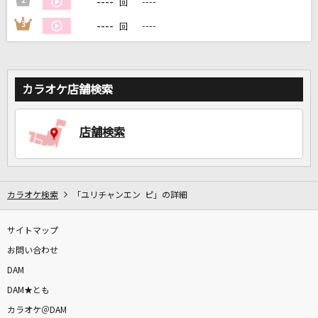
----
2
----
回
----
3
----
回
DAMに会員登録・ログインして
カラオケをもっと楽しもう！
カラオケ店舗検索
店舗検索
自宅でカラオケ歌い放題！
家族や友達と一緒に！練習にも！
カラオケ検索
「ユリチャンエン ピ」の詳細
サイトマップ
お問い合わせ
DAM
DAM★とも
カラオケ＠DAM