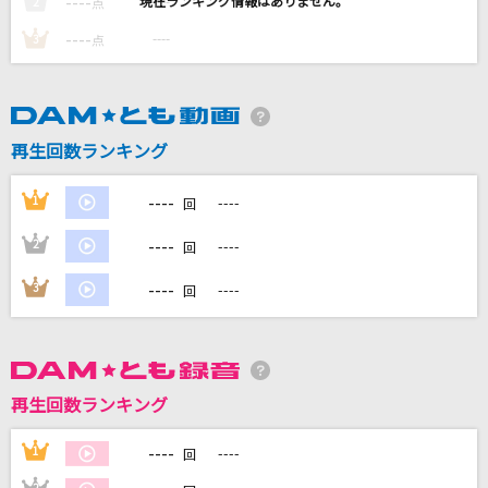
----
----
2
点
----
シネマ
----
3
点
Ayase feat.初音ミク
まちぶせ
再生回数ランキング
石川ひとみ
----
1
----
探せ ダイヤモンドリリー
回
＝LOVE
----
2
----
回
雨の日曜日
----
3
----
回
Misia
もっと見る
再生回数ランキング
DAMの新曲・ランキングなど
カラオケ最新情報をチェック！
----
1
----
回