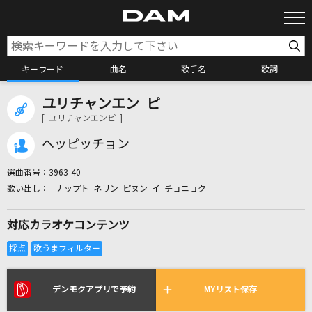
キーワード
曲名
歌手名
歌詞
ユリチャンエン ピ
カラオケ検索
[ ユリチャンエンピ ]
ヘッピッチョン
カラオケ店舗検索
選曲番号：
3963-40
ナップト ネリン ピヌン イ チョニョク
カラオケリクエスト
対応カラオケコンテンツ
全国りれき
リアルタイムで歌われている曲の一覧
デンモクアプリで予約
MYリスト保存