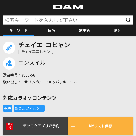
キーワード
曲名
歌手名
歌詞
チェイエ コヒャン
カラオケ検索
[ チェイエコヒャン ]
ユンスイル
カラオケ店舗検索
選曲番号：
3963-56
サバンウル ミョッパッキ アムリ
カラオケリクエスト
対応カラオケコンテンツ
全国りれき
リアルタイムで歌われている曲の一覧
デンモクアプリで予約
MYリスト保存