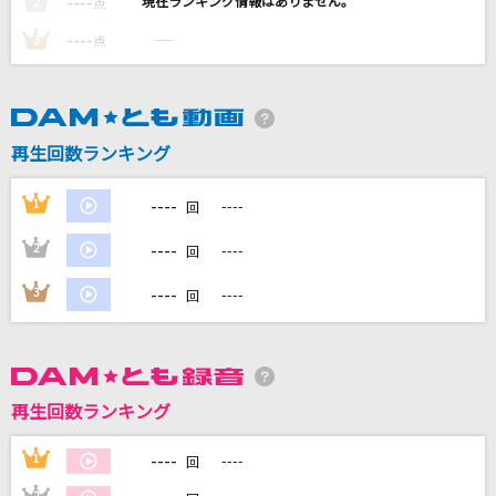
----
----
2
点
I LOVE YOU
----
----
3
点
クリス・ハート
[プロオケ]風の詩を聴かせて
桑田佳祐
再生回数ランキング
SOUVENIR(「SPY×FAMILY」アニメバージョン)
----
1
----
回
BUMP OF CHICKEN
----
2
----
回
In the Morning
----
3
----
回
Mrs. GREEN APPLE
もっと見る
再生回数ランキング
DAMの新曲・ランキングなど
カラオケ最新情報をチェック！
----
1
----
回