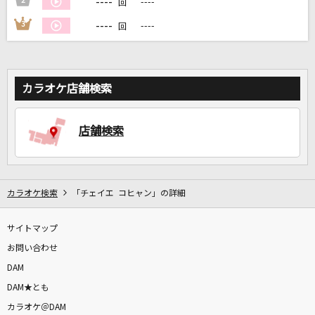
----
2
----
回
----
3
----
回
DAMに会員登録・ログインして
カラオケをもっと楽しもう！
カラオケ店舗検索
自宅でカラオケ歌い放題！
店舗検索
家族や友達と一緒に！練習にも！
カラオケ検索
「チェイエ コヒャン」の詳細
サイトマップ
お問い合わせ
DAM
DAM★とも
カラオケ＠DAM