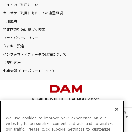
サイトのご利用について
カラオケご利用にあたっての注意事項
利用規約
特定商取引法に基づく表示
プライバシーポリシー
クッキー設定
インフォマティブデータの取得について
ご契約方法
企業情報（コーポレートサイト）
© DAIICHIKOSHO CO.,LTD. All Rights Reserved.
このサイトに掲載されている一切の文章・画像・写真・動画・音声等を、手段や形態
を問わず、著作権法の定める範囲を超えて無断で複製、転載、ファイル化などすること
We use cookies to improve your experience on our
を禁じます。
website, to personalize content and ads and to analyze
our traffic. Please click [Cookie Settings] to customize
楽曲及びコンテンツは、機種によりご利用いただけない場合があります。