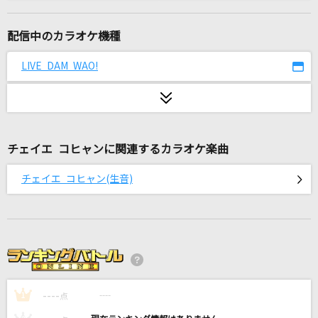
FLASH BACK!!!!!!!!
Chevon
配信中のカラオケ機種
美しい日
LIVE DAM WAO!
SUPER BEAVER
小さな恋のうた
MONGOL800
チェイエ コヒャンに関連するカラオケ楽曲
パプリカ
チェイエ コヒャン(生音)
米津玄師
メッセージ
iLiFE!
[生音]君は天然色
----
大滝詠一
----
1
点