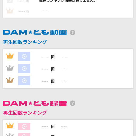
----
----
2
点
[生音]veil
----
----
3
点
須田景凪
[生音]酔待ち酒場
三山ひろし
再生回数ランキング
黒髪海峡
----
1
----
回
藤崎詩乃
----
2
----
回
[生音]MY LONELY TOWN
----
3
----
回
B'z
もっと見る
再生回数ランキング
DAMの新曲・ランキングなど
カラオケ最新情報をチェック！
----
1
----
回