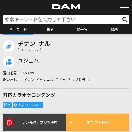
キーワード
曲名
歌手名
歌詞
チナン ナル
カラオケ検索
[ チナンナル ]
ユジェハ
カラオケ店舗検索
選曲番号：
3963-59
チナン イェンニル モドゥ キップミラゴ
カラオケリクエスト
対応カラオケコンテンツ
全国りれき
リアルタイムで歌われている曲の一覧
デンモクアプリで予約
MYリスト保存