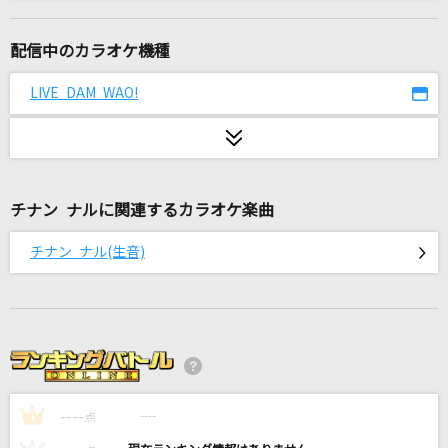
かいしんのいちげき!
天月-あまつき-
配信中のカラオケ機種
ギラギラ
LIVE DAM WAO!
Ado
[生音]Torch of Liberty
KANA-BOON
チナン ナルに関連するカラオケ楽曲
ラピスラズリ
チナン ナル(生音)
藍井エイル
一二三
Penthouse
LOVE PHANTOM(ビデオクリップバージョン)
----
B'z
----
1
点