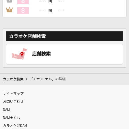
----
2
----
回
----
3
----
回
DAMに会員登録・ログインして
カラオケをもっと楽しもう！
カラオケ店舗検索
自宅でカラオケ歌い放題！
店舗検索
家族や友達と一緒に！練習にも！
カラオケ検索
「チナン ナル」の詳細
サイトマップ
お問い合わせ
DAM
DAM★とも
カラオケ＠DAM