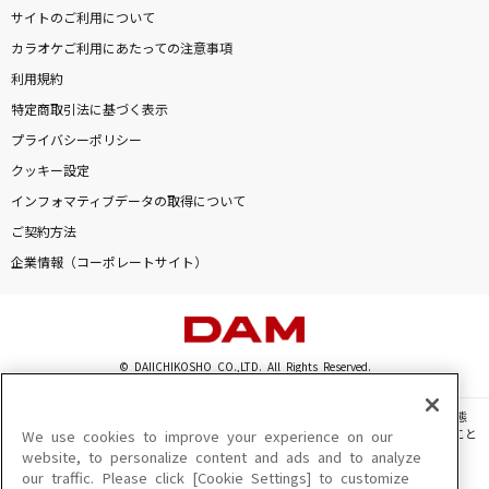
サイトのご利用について
カラオケご利用にあたっての注意事項
利用規約
特定商取引法に基づく表示
プライバシーポリシー
クッキー設定
インフォマティブデータの取得について
ご契約方法
企業情報（コーポレートサイト）
© DAIICHIKOSHO CO.,LTD. All Rights Reserved.
このサイトに掲載されている一切の文章・画像・写真・動画・音声等を、手段や形態
を問わず、著作権法の定める範囲を超えて無断で複製、転載、ファイル化などすること
We use cookies to improve your experience on our
を禁じます。
website, to personalize content and ads and to analyze
our traffic. Please click [Cookie Settings] to customize
楽曲及びコンテンツは、機種によりご利用いただけない場合があります。