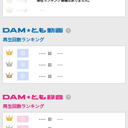
----
----
2
点
ファンファーレ
----
----
3
点
玉置浩二
[生音]サヨナラ
GAO
再生回数ランキング
StaRt
----
1
----
回
Mrs. GREEN APPLE
----
2
----
回
とくべチュ、して
----
3
----
回
＝LOVE
もっと見る
再生回数ランキング
DAMの新曲・ランキングなど
カラオケ最新情報をチェック！
----
1
----
回