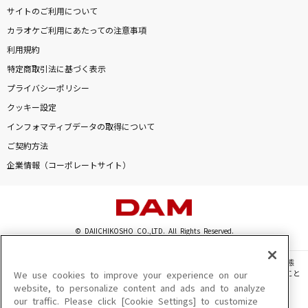
サイトのご利用について
カラオケご利用にあたっての注意事項
利用規約
特定商取引法に基づく表示
プライバシーポリシー
クッキー設定
インフォマティブデータの取得について
ご契約方法
企業情報（コーポレートサイト）
© DAIICHIKOSHO CO.,LTD. All Rights Reserved.
このサイトに掲載されている一切の文章・画像・写真・動画・音声等を、手段や形態
を問わず、著作権法の定める範囲を超えて無断で複製、転載、ファイル化などすること
We use cookies to improve your experience on our
を禁じます。
website, to personalize content and ads and to analyze
our traffic. Please click [Cookie Settings] to customize
楽曲及びコンテンツは、機種によりご利用いただけない場合があります。