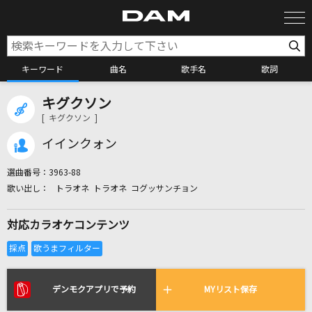
キーワード
曲名
歌手名
歌詞
キグクソン
カラオケ検索
[ キグクソン ]
イインクォン
カラオケ店舗検索
選曲番号：
3963-88
トラオネ トラオネ コグッサンチョン
カラオケリクエスト
対応カラオケコンテンツ
全国りれき
リアルタイムで歌われている曲の一覧
デンモクアプリで予約
MYリスト保存