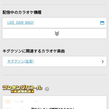
[生音]花に亡霊
ヨルシカ
配信中のカラオケ機種
Bunny Girl
LIVE DAM WAO!
AKASAKI
[生音]木綿のハンカチーフ
太田裕美
キグクソンに関連するカラオケ楽曲
[生音]VS
キグクソン(生音)
BLUE ENCOUNT
Clattanoia
OxT
伊良湖岬
----
水森かおり
----
1
点