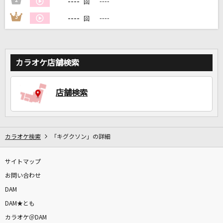
----
2
----
回
----
3
----
回
DAMに会員登録・ログインして
カラオケをもっと楽しもう！
カラオケ店舗検索
自宅でカラオケ歌い放題！
店舗検索
家族や友達と一緒に！練習にも！
カラオケ検索
「キグクソン」の詳細
サイトマップ
お問い合わせ
DAM
DAM★とも
カラオケ＠DAM