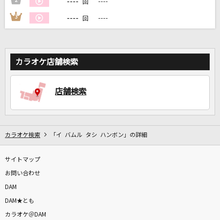
----
2
----
回
----
3
----
回
DAMに会員登録・ログインして
カラオケをもっと楽しもう！
カラオケ店舗検索
自宅でカラオケ歌い放題！
店舗検索
家族や友達と一緒に！練習にも！
カラオケ検索
「イ バムル タシ ハンボン」の詳細
サイトマップ
お問い合わせ
DAM
DAM★とも
カラオケ＠DAM