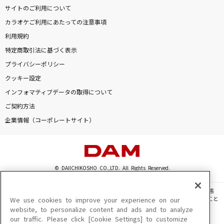
サイトのご利用について
カラオケご利用にあたっての注意事項
利用規約
特定商取引法に基づく表示
プライバシーポリシー
クッキー設定
インフォマティブデータの取得について
ご契約方法
企業情報（コーポレートサイト）
© DAIICHIKOSHO CO.,LTD. All Rights Reserved.
このサイトに掲載されている一切の文章・画像・写真・動画・音声等を、手段や形態
を問わず、著作権法の定める範囲を超えて無断で複製、転載、ファイル化などすること
We use cookies to improve your experience on our
を禁じます。
website, to personalize content and ads and to analyze
our traffic. Please click [Cookie Settings] to customize
楽曲及びコンテンツは、機種によりご利用いただけない場合があります。