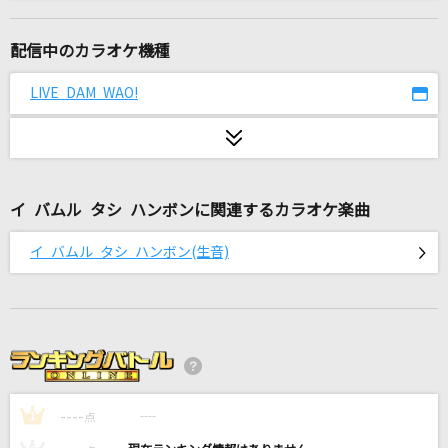
濁流のほとり 清流の淵
梶原景時(井上和彦)
配信中のカラオケ機種
Yeah!めっちゃホリディ
LIVE DAM WAO!
松浦亜弥
群青讃歌
Eve
イ バムル タシ ハンボンに関連するカラオケ楽曲
空
イ バムル タシ ハンボン(生音)
GENERATIONS from EXILE TRIBE
Fallen
EGOIST
やさしさで溢れるように
----
JUJU
----
1
点