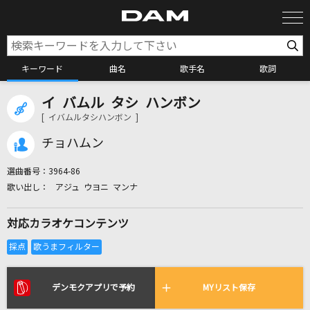
キーワード
曲名
歌手名
歌詞
イ バムル タシ ハンボン
カラオケ検索
[ イバムルタシハンボン ]
チョハムン
カラオケ店舗検索
選曲番号：
3964-86
アジュ ウヨニ マンナ
カラオケリクエスト
対応カラオケコンテンツ
全国りれき
リアルタイムで歌われている曲の一覧
デンモクアプリで予約
MYリスト保存