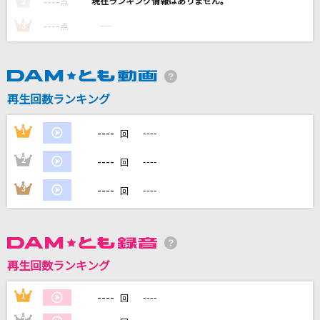
----
----
2
点
[生音]桜
----
----
3
点
コブクロ
[生音]君は天然色
大滝詠一
再生回数ランキング
[生音]ボクノート
----
1
----
回
スキマスイッチ
----
2
----
回
[生音]アイノカタチ feat.HIDE(GReeeeN)
----
3
----
回
Misia
もっと見る
再生回数ランキング
DAMの新曲・ランキングなど
カラオケ最新情報をチェック！
----
1
----
回