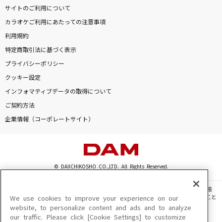
サイトのご利用について
カラオケご利用にあたっての注意事項
利用規約
特定商取引法に基づく表示
プライバシーポリシー
クッキー設定
インフォマティブデータの取得について
ご契約方法
企業情報（コーポレートサイト）
© DAIICHIKOSHO CO.,LTD. All Rights Reserved.
このサイトに掲載されている一切の文章・画像・写真・動画・音声等を、手段や形態
を問わず、著作権法の定める範囲を超えて無断で複製、転載、ファイル化などすること
We use cookies to improve your experience on our
を禁じます。
website, to personalize content and ads and to analyze
our traffic. Please click [Cookie Settings] to customize
楽曲及びコンテンツは、機種によりご利用いただけない場合があります。