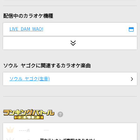
Black Journey
ヒプノシスマイク[Fling Posse]
配信中のカラオケ機種
花の塔
LIVE DAM WAO!
さユり
JAP
abingdon boys school
ソウル ヤゴクに関連するカラオケ楽曲
ファタール
ソウル ヤゴク(生音)
GEMN
[生音]ブルーアンバー
back number
アイドルライフエクストラパック
----
iLiFE!
----
1
点