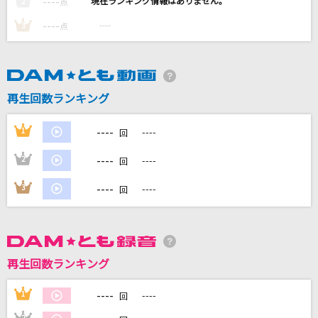
----
----
2
点
愛のかたまり
----
----
3
点
KinKi Kids
糸
中島みゆき
再生回数ランキング
夢をあきらめないで
----
1
----
回
岡村孝子
----
2
----
回
RE:I AM
----
3
----
回
Aimer(エメ)
もっと見る
再生回数ランキング
DAMの新曲・ランキングなど
カラオケ最新情報をチェック！
----
1
----
回