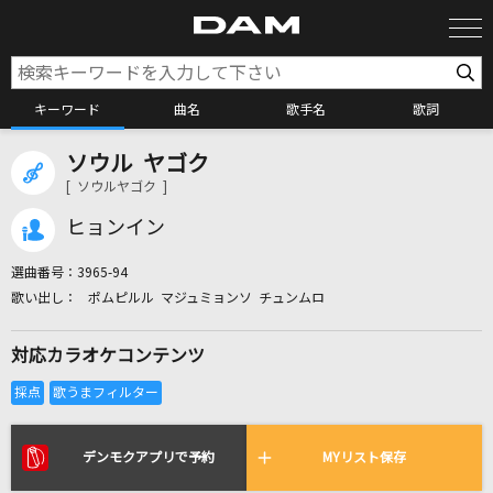
キーワード
曲名
歌手名
歌詞
ソウル ヤゴク
カラオケ検索
[ ソウルヤゴク ]
ヒョンイン
カラオケ店舗検索
選曲番号：
3965-94
ポムピルル マジュミョンソ チュンムロ
カラオケリクエスト
対応カラオケコンテンツ
全国りれき
リアルタイムで歌われている曲の一覧
デンモクアプリで予約
MYリスト保存