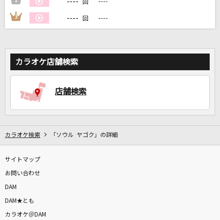
----
2
----
回
----
3
----
回
DAMに会員登録・ログインして
カラオケをもっと楽しもう！
カラオケ店舗検索
自宅でカラオケ歌い放題！
店舗検索
家族や友達と一緒に！練習にも！
カラオケ検索
「ソウル ヤゴク」の詳細
サイトマップ
お問い合わせ
DAM
DAM★とも
カラオケ＠DAM