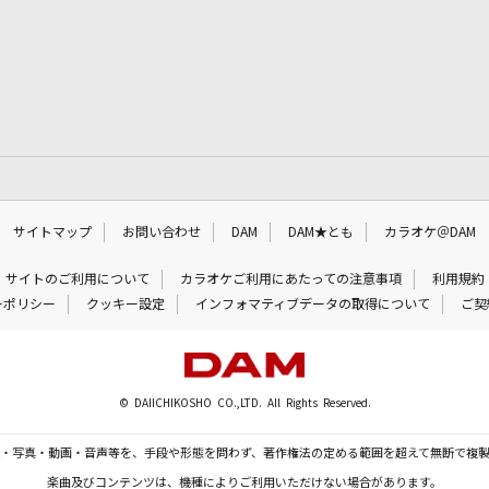
サイトマップ
お問い合わせ
DAM
DAM★とも
カラオケ＠DAM
サイトのご利用について
カラオケご利用にあたっての注意事項
利用規約
ーポリシー
クッキー設定
インフォマティブデータの取得について
ご契
© DAIICHIKOSHO CO.,LTD. All Rights Reserved.
・写真・動画・音声等を、手段や形態を問わず、著作権法の定める範囲を超えて無断で複
楽曲及びコンテンツは、機種によりご利用いただけない場合があります。