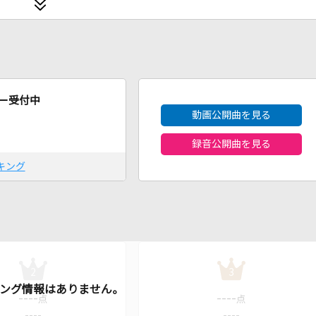
2026年8月度
ー受付中
動画公開曲を見る
録音公開曲を見る
キング
2
3
----
----
点
点
----
----