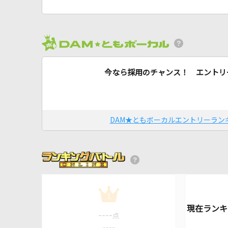
今なら採用のチャンス！ エントリ
DAM★ともボーカルエントリーラン
1
----
点
----