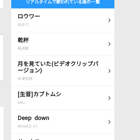
リアルタイムで歌われている曲の一覧
ロウワー
ぬゆり
乾杯
長渕剛
月を見ていた(ビデオクリップバ
ージョン)
米津玄師
[生音]カブトムシ
aiko
Deep down
Aimer(エメ)