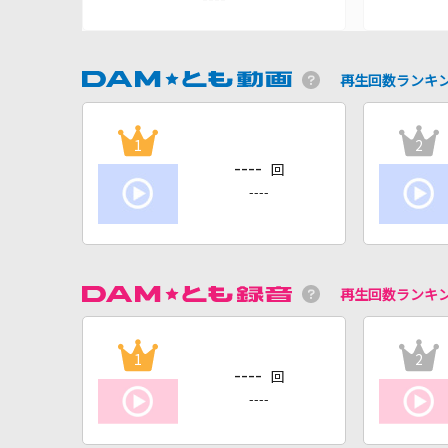
再生回数ランキ
1
2
----
回
----
再生回数ランキ
1
2
----
回
----