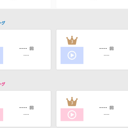
ング
3
----
----
回
回
----
----
ング
3
----
----
回
回
----
----