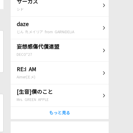
サーカス
シド
daze
じん ft.メイリア from GARNiDELiA
妄想感傷代償連盟
DECO*27
RE:I AM
Aimer(エメ)
[生音]僕のこと
Mrs. GREEN APPLE
もっと見る